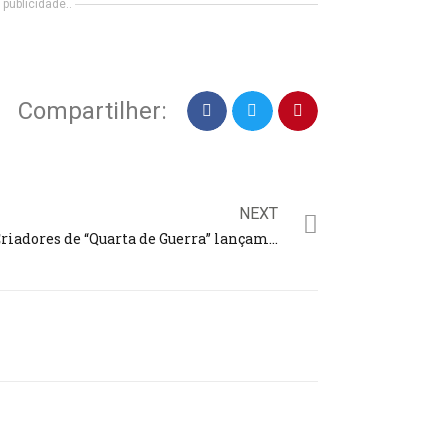
publicidade..
Compartilher:
NEXT
Criadores de “Quarta de Guerra” lançam, em setembro nova produção: ‘A Forja – O Poder da Transformação’