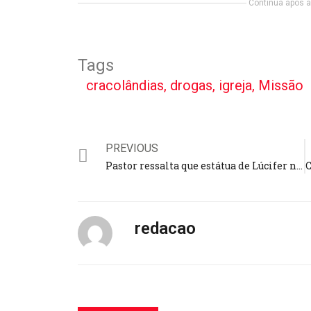
Continua após a 
Tags
cracolândias
,
drogas
,
igreja
,
Missão
PREVIOUS
Pastor ressalta que estátua de Lúcifer no Rio Grande do Sul não abalará a Igreja: ‘o mal não tem poder sobre nós’
redacao