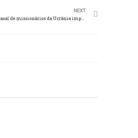
NEXT
Casal de missionários da Ucrânia implantam igreja no Brasil para alcançar compatriotas