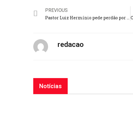
PREVIOUS
Pastor Luiz Hermínio pede perdão por fala sobre caso Grubert; líder se manifestou por meio das redes sociais
redacao
Notícias