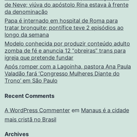
de Neve; viúva do apóstolo Rina estava à frente
da denominação
Papa é internado em hospital de Roma para
tratar bronquite; pontífice teve 2 episódios ao
longo da semana
Modelo conhecida por produzir conteúdo adulto
zomba de fé e anuncia 12 “obreiras” trans para
igreja que pretende fundar
Após romper com a Lagoinha, pastora Ana Paula
Valadão fará ‘Congresso Mulheres Diante do
Trono’ em São Paulo
Recent Comments
A WordPress Commenter
em
Manaus é a cidade
mais cristã no Brasil
Archives