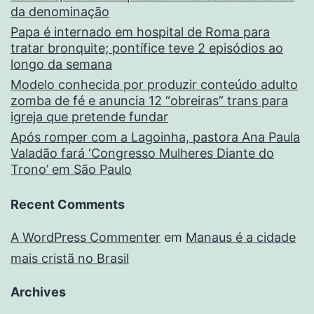
da denominação
Papa é internado em hospital de Roma para
tratar bronquite; pontífice teve 2 episódios ao
longo da semana
Modelo conhecida por produzir conteúdo adulto
zomba de fé e anuncia 12 “obreiras” trans para
igreja que pretende fundar
Após romper com a Lagoinha, pastora Ana Paula
Valadão fará ‘Congresso Mulheres Diante do
Trono’ em São Paulo
Recent Comments
A WordPress Commenter
em
Manaus é a cidade
mais cristã no Brasil
Archives