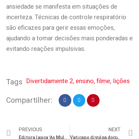
ansiedade se manifesta em situações de
incerteza. Técnicas de controle respiratório
são eficazes para gerir essas emoções,
ajudando a tomar decisões mais ponderadas e
evitando reações impulsivas.
Divertidamente 2
,
ensino
,
filme
,
lições
Tags
Compartilher:
PREVIOUS
NEXT
Editora lança ‘As Mulheres Pretas da Bíblia’; obra retrata a identidade feminina por meio de histórias bíblicas
Vaticano divulga documento sobre a possibilidade de mulheres atuarem como diaconisas; bispos vão decidir