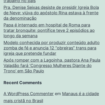
trabalho no país
Pra. Denise Seixas desiste de presidir Igreja Bola
de Neve; viúva do apóstolo Rina estava à frente
da denominação
Papa é internado em hospital de Roma para
tratar bronquite; pontífice teve 2 episódios ao
longo da semana
Modelo conhecida por produzir conteúdo adulto
zomba de fé e anuncia 12 “obreiras” trans para
igreja que pretende fundar
Após romper com a Lagoinha, pastora Ana Paula
Valadão fará ‘Congresso Mulheres Diante do
Trono’ em São Paulo
Recent Comments
A WordPress Commenter
em
Manaus é a cidade
mais cristã no Brasil