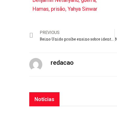
Hamas
,
prisão
,
Yahya Sinwar
PREVIOUS
Reino Unido proíbe ensino sobre identidade de gênero nas escolas e barra educação sexual para menores de 9 anos
redacao
Notícias