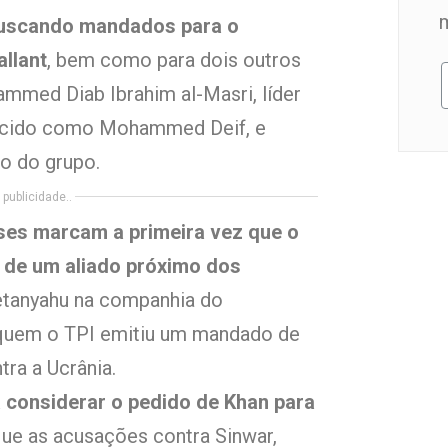
buscando mandados para o
allant
, bem como para dois outros
mmed Diab Ibrahim al-Masri, líder
ecido como Mohammed Deif, e
co do grupo.
publicidade..
nses marcam a primeira vez que o
r de um aliado próximo dos
etanyahu na companhia do
a quem o TPI emitiu um mandado de
ra a Ucrânia.
a considerar o pedido de Khan para
ue as acusações contra Sinwar,