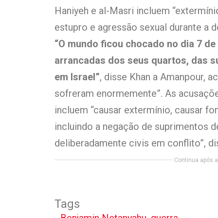
Haniyeh e al-Masri incluem “extermíni
estupro e agressão sexual durante a d
“O mundo ficou chocado no dia 7 de
arrancadas dos seus quartos, das su
em Israel”
, disse Khan a Amanpour, a
sofreram enormemente”. As acusações
incluem “causar extermínio, causar 
incluindo a negação de suprimentos de
deliberadamente civis em conflito”, d
Continua após a 
Tags
Benjamin Netanyahu
,
guerra
,