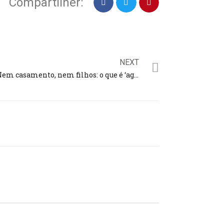
Compartilher:
NEXT
Nem casamento, nem filhos: o que é ‘agamia’, expressão utilizada para quem não quer compromisso tradicional