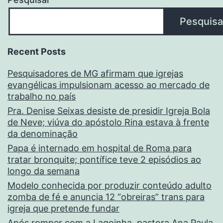
Pesquisa
Recent Posts
Pesquisadores de MG afirmam que igrejas
evangélicas impulsionam acesso ao mercado de
trabalho no país
Pra. Denise Seixas desiste de presidir Igreja Bola
de Neve; viúva do apóstolo Rina estava à frente
da denominação
Papa é internado em hospital de Roma para
tratar bronquite; pontífice teve 2 episódios ao
longo da semana
Modelo conhecida por produzir conteúdo adulto
zomba de fé e anuncia 12 “obreiras” trans para
igreja que pretende fundar
Após romper com a Lagoinha, pastora Ana Paula