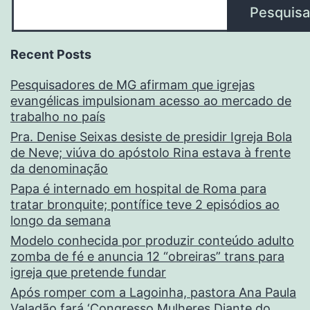
Pesquisa
Recent Posts
Pesquisadores de MG afirmam que igrejas
evangélicas impulsionam acesso ao mercado de
trabalho no país
Pra. Denise Seixas desiste de presidir Igreja Bola
de Neve; viúva do apóstolo Rina estava à frente
da denominação
Papa é internado em hospital de Roma para
tratar bronquite; pontífice teve 2 episódios ao
longo da semana
Modelo conhecida por produzir conteúdo adulto
zomba de fé e anuncia 12 “obreiras” trans para
igreja que pretende fundar
Após romper com a Lagoinha, pastora Ana Paula
Valadão fará ‘Congresso Mulheres Diante do