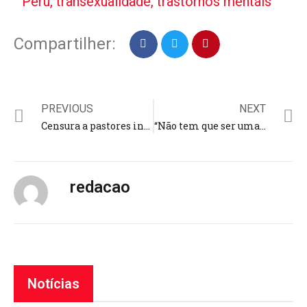
Peru
,
transexualidade
,
trastornos mentais
Compartilher:
PREVIOUS
NEXT
Censura a pastores inibe pregações contra o pecado e coloca em xeque liberdade para abordar temas polêmicos
“Não tem que ser uma carreira, precisa ser um ministério”, diz Fernanda Brum em celebração de 30 anos de estrada
redacao
Notícias