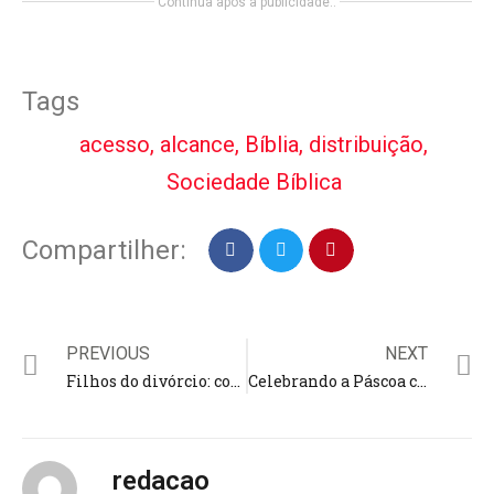
Continua após a publicidade..
Tags
acesso
,
alcance
,
Bíblia
,
distribuição
,
Sociedade Bíblica
Compartilher:
PREVIOUS
NEXT
Filhos do divórcio: como mantê-los emocionalmente saudáveis? Especialista explica a desconstrução do casamento
Celebrando a Páscoa com Inclusão: A Emocionante Cantata ‘Nome dos Nomes’ em Manaus; evento solidário
redacao