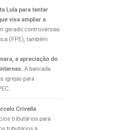
a Lula para tentar
ue visa ampliar a
em gerado controvérsias
lica (FPE), também
mara, a apreciação do
internas.
A bancada
s igrejas para
PEC.
rcelo Crivella
cios tributários para
s tributários à