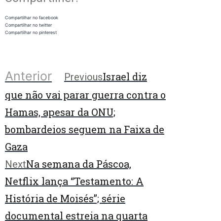
Compartilhar no facebook
Compartilhar no twitter
Compartilhar no pinterest
Anterior
Israel diz
Previous
que não vai parar guerra contra o
Hamas, apesar da ONU;
bombardeios seguem na Faixa de
Gaza
Na semana da Páscoa,
Next
Netflix lança “Testamento: A
História de Moisés”; série
documental estreia na quarta