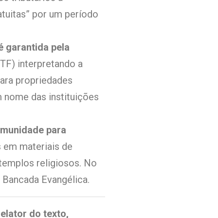
atuitas” por um período
é garantida pela
TF) interpretando a
para propriedades
m nome das instituições
 imunidade para
 em materiais de
templos religiosos. No
da Bancada Evangélica.
lator do texto,