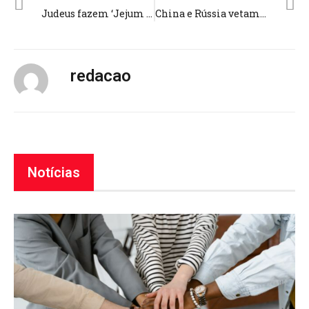
Judeus fazem ‘Jejum de Ester’ e oram por reféns no Muro das Lamentações; 130 ainda estão sequestrados pelo Hamas
China e Rússia vetam resolução de cessar-fogo dos EUA na Faixa de Gaza e grupo terrorista Hamas agradece ato
redacao
Notícias