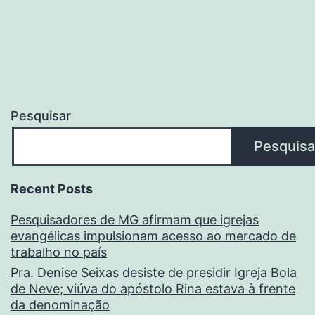
Pesquisar
Pesquisa
Recent Posts
Pesquisadores de MG afirmam que igrejas
evangélicas impulsionam acesso ao mercado de
trabalho no país
Pra. Denise Seixas desiste de presidir Igreja Bola
de Neve; viúva do apóstolo Rina estava à frente
da denominação