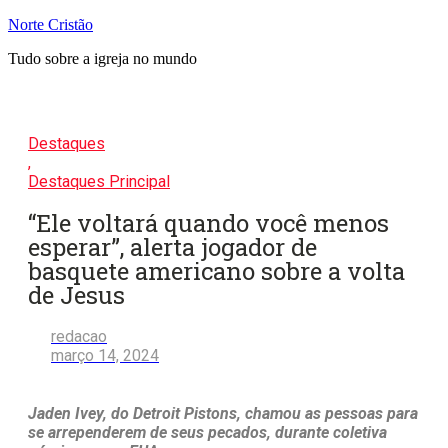
Pular
Norte Cristão
para
Tudo sobre a igreja no mundo
o
conteúdo
Destaques
,
Destaques Principal
“Ele voltará quando você menos
esperar”, alerta jogador de
basquete americano sobre a volta
de Jesus
redacao
março 14, 2024
Jaden Ivey, do Detroit Pistons, chamou as pessoas para
se arrependerem de seus pecados, durante coletiva