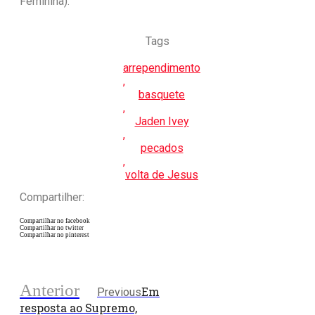
Feminina).
Tags
arrependimento
,
basquete
,
Jaden Ivey
,
pecados
,
volta de Jesus
Compartilher:
Compartilhar no facebook
Compartilhar no twitter
Compartilhar no pinterest
Anterior
Em
Previous
resposta ao Supremo,