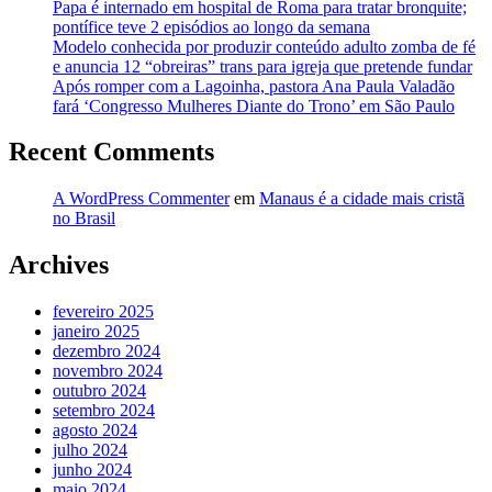
Papa é internado em hospital de Roma para tratar bronquite;
pontífice teve 2 episódios ao longo da semana
Modelo conhecida por produzir conteúdo adulto zomba de fé
e anuncia 12 “obreiras” trans para igreja que pretende fundar
Após romper com a Lagoinha, pastora Ana Paula Valadão
fará ‘Congresso Mulheres Diante do Trono’ em São Paulo
Recent Comments
A WordPress Commenter
em
Manaus é a cidade mais cristã
no Brasil
Archives
fevereiro 2025
janeiro 2025
dezembro 2024
novembro 2024
outubro 2024
setembro 2024
agosto 2024
julho 2024
junho 2024
maio 2024