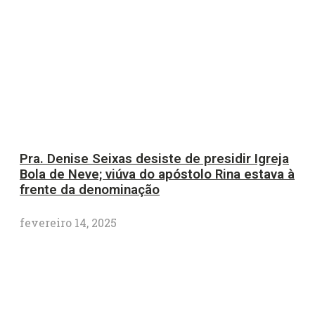
Pra. Denise Seixas desiste de presidir Igreja
Bola de Neve; viúva do apóstolo Rina estava à
frente da denominação
fevereiro 14, 2025