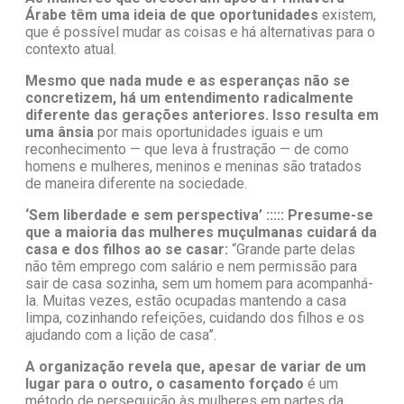
Árabe têm uma ideia de que oportunidades
existem,
que é possível mudar as coisas e há alternativas para o
contexto atual.
Mesmo que nada mude e as esperanças não se
concretizem, há um entendimento radicalmente
diferente das gerações anteriores. Isso resulta em
uma ânsia
por mais oportunidades iguais e um
reconhecimento — que leva à frustração — de como
homens e mulheres, meninos e meninas são tratados
de maneira diferente na sociedade.
‘Sem liberdade e sem perspectiva’ ::::: Presume-se
que a maioria das mulheres muçulmanas cuidará da
casa e dos filhos ao se casar:
“Grande parte delas
não têm emprego com salário e nem permissão para
sair de casa sozinha, sem um homem para acompanhá-
la. Muitas vezes, estão ocupadas mantendo a casa
limpa, cozinhando refeições, cuidando dos filhos e os
ajudando com a lição de casa”.
A organização revela que, apesar de variar de um
lugar para o outro, o casamento forçado
é um
método de perseguição às mulheres em partes da