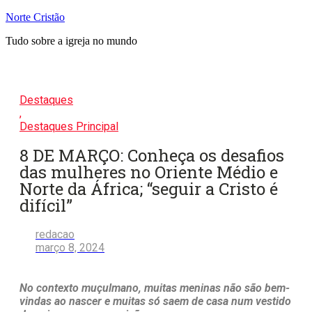
Pular
Norte Cristão
para
Tudo sobre a igreja no mundo
o
conteúdo
Destaques
,
Destaques Principal
8 DE MARÇO: Conheça os desafios
das mulheres no Oriente Médio e
Norte da África; “seguir a Cristo é
difícil”
redacao
março 8, 2024
No contexto muçulmano, muitas meninas não são bem-
vindas ao nascer e muitas só saem de casa num vestido