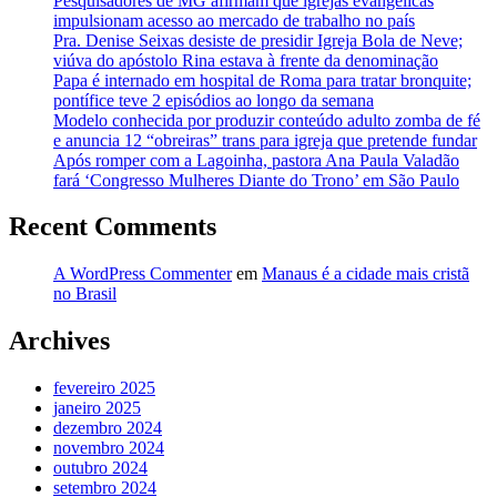
Pesquisadores de MG afirmam que igrejas evangélicas
impulsionam acesso ao mercado de trabalho no país
Pra. Denise Seixas desiste de presidir Igreja Bola de Neve;
viúva do apóstolo Rina estava à frente da denominação
Papa é internado em hospital de Roma para tratar bronquite;
pontífice teve 2 episódios ao longo da semana
Modelo conhecida por produzir conteúdo adulto zomba de fé
e anuncia 12 “obreiras” trans para igreja que pretende fundar
Após romper com a Lagoinha, pastora Ana Paula Valadão
fará ‘Congresso Mulheres Diante do Trono’ em São Paulo
Recent Comments
A WordPress Commenter
em
Manaus é a cidade mais cristã
no Brasil
Archives
fevereiro 2025
janeiro 2025
dezembro 2024
novembro 2024
outubro 2024
setembro 2024