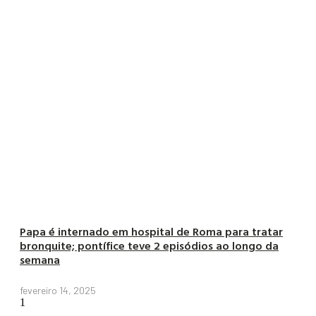
Papa é internado em hospital de Roma para tratar
bronquite; pontífice teve 2 episódios ao longo da
semana
fevereiro 14, 2025