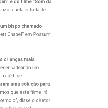
sen” e do filme “Som da
oduzido pela estrela de
e um bispo chamado
nnett Chapel” em Possum
s crianças mais
 desencadeando um
a até hoje.
raram uma solução para
amos que este filme irá
emplo”, disse o diretor