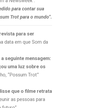
om a Newsweek .
edido para contar sua
ossum Trot para o mundo”.
evista para ser
ma data em que Som da
m a seguinte mensagem:
nçou uma luz sobre os
ulho, “Possum Trot”
disse que o filme retrata
reunir as pessoas para
 futuro”.