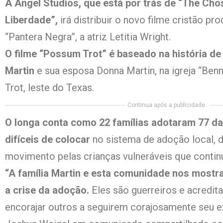
A Angel Studios, que está por trás de “The Cho
Liberdade”,
irá distribuir o novo filme cristão pr
“Pantera Negra”, a atriz Letitia Wright.
O filme “Possum Trot” é baseado na história d
Martin
e sua esposa Donna Martin, na igreja “Be
Trot, leste do Texas.
Continua após a publicidade..
O longa conta como 22 famílias adotaram 77 da
difíceis de colocar
no sistema de adoção local,
movimento pelas crianças vulneráveis ​​que continu
“A família Martin e esta comunidade nos most
a crise da adoção.
Eles são guerreiros e acredit
encorajar outros a seguirem corajosamente seu ex