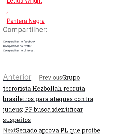
Letitia Wright
,
Pantera Negra
Compartilher:
Compartilhar no facebook
Compartilhar no twitter
Compartilhar no pinterest
Anterior
Grupo
Previous
terrorista Hezbollah recruta
brasileiros para ataques contra
judeus; PF busca identificar
suspeitos
Senado aprova PL que proíbe
Next