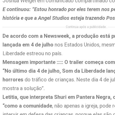
Joshua Weigel em comunicado compartilhado c
E continuou: “Estou honrado por eles terem nos p
história e que a Angel Studios esteja trazendo P
Continua após a publicidade..
De acordo com a Newsweek, a produção está pr
lançada em 4 de julho
nos Estados Unidos, mes
Liberdade estreou no país.
Mensagem importante ::::: O trailer começa co
“No último dia 4 de julho, Som da Liberdade la
horrores
do tráfico de crianças. Neste dia 4 de j
mostra a solução”.
Letitia, que interpreta Shuri em Pantera Negra, 
“como a comunidade
, não apenas a igreja, pode 
intervir em defesa das crianças, porque elas são o