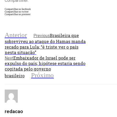
Compartilher:
Compartilhar no facebook
Compartilhar no twitter
Compartilhar no pinterest
Anterior
Brasileira que
Previous
sobreviveu ao ataque do Hamas manda
recado para Lula; “é triste ver o país
nesta situação”
Embaixador de Israel pode ser
Next
expulso do país; hipótese estaria sendo
cogitada pelo governo
Próximo
brasileiro
redacao