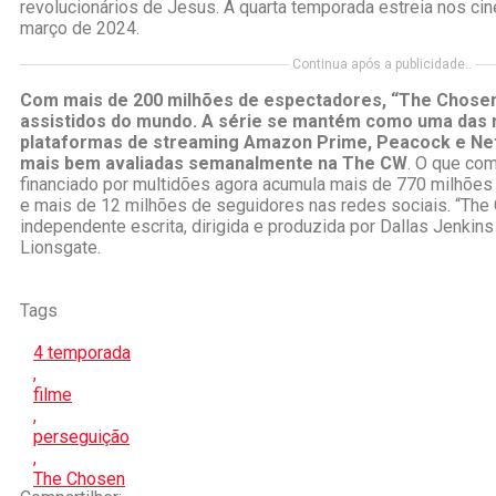
revolucionários de Jesus. A quarta temporada estreia nos ci
março de 2024.
Continua após a publicidade..
Com mais de 200 milhões de espectadores, “The Chose
assistidos do mundo. A série se mantém como uma das 
plataformas de streaming Amazon Prime, Peacock e Netf
mais bem avaliadas semanalmente na The CW
. O que co
financiado por multidões agora acumula mais de 770 milhões
e mais de 12 milhões de seguidores nas redes sociais. “Th
independente escrita, dirigida e produzida por Dallas Jenkins
Lionsgate.
Tags
4 temporada
,
filme
,
perseguição
,
The Chosen