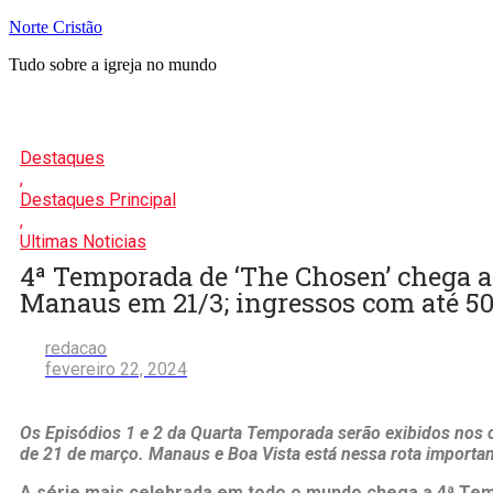
Pular
Norte Cristão
para
Tudo sobre a igreja no mundo
o
conteúdo
Destaques
,
Destaques Principal
,
Ultimas Noticias
4ª Temporada de ‘The Chosen’ chega 
Manaus em 21/3; ingressos com até 5
redacao
fevereiro 22, 2024
Os Episódios 1 e 2 da Quarta Temporada serão exibidos nos c
de 21 de março. Manaus e Boa Vista está nessa rota importa
A série mais celebrada em todo o mundo chega a 4ª Tem