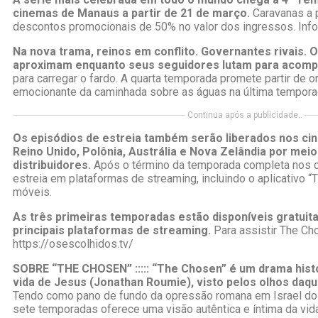
cinemas de Manaus a partir de 21 de março.
Caravanas a 
descontos promocionais de 50% no valor dos ingressos. Inf
Na nova trama, reinos em conflito. Governantes rivais. 
aproximam enquanto seus seguidores lutam para acomp
para carregar o fardo. A quarta temporada promete partir de o
emocionante da caminhada sobre as águas na última tempora
Continua após a publicidade..
Os episódios de estreia também serão liberados nos ci
Reino Unido, Polônia, Austrália e Nova Zelândia por mei
distribuidores.
Após o término da temporada completa nos c
estreia em plataformas de streaming, incluindo o aplicativo 
móveis.
As três primeiras temporadas estão disponíveis gratuit
principais plataformas de streaming.
Para assistir The Ch
https://osescolhidos.tv/
SOBRE “THE CHOSEN” ::::: “The Chosen” é um drama hist
vida de Jesus (Jonathan Roumie), visto pelos olhos daq
Tendo como pano de fundo da opressão romana em Israel do p
sete temporadas oferece uma visão autêntica e íntima da vi