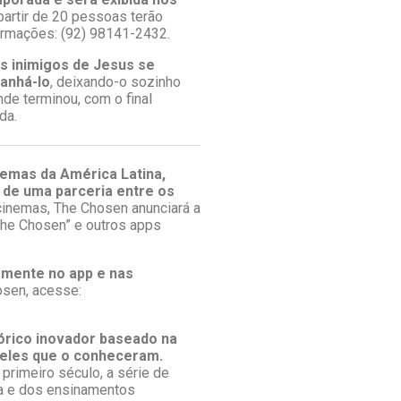
partir de 20 pessoas terão
ormações: (92) 98141-2432.
Os inimigos de Jesus se
anhá-lo
, deixando-o sozinho
nde terminou, com o final
da.
nemas da América Latina,
o de uma parceria entre os
inemas, The Chosen anunciará a
“The Chosen” e outros apps
amente no app e nas
osen, acesse:
órico inovador baseado na
ueles que o conheceram.
rimeiro século, a série de
da e dos ensinamentos