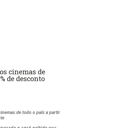
aos cinemas de
0% de desconto
inemas de todo o país a partir
nte
porada e será exibida nos