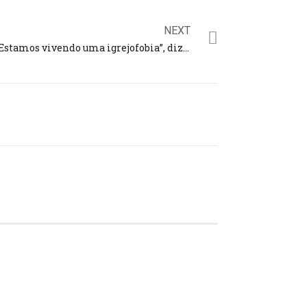
NEXT
“Estamos vivendo uma igrejofobia”, diz deputado sobre pedidos na internet para investigar entidades religiosas