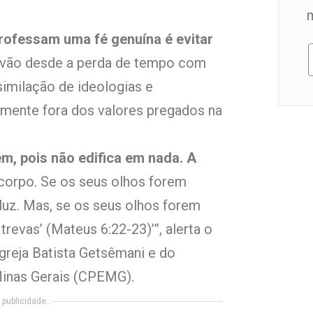
rofessam uma fé genuína é evitar
 vão desde a perda de tempo com
similação de ideologias e
ente fora dos valores pregados na
m, pois não edifica em nada. A
 corpo. Se os seus olhos forem
luz. Mas, se os seus olhos forem
revas’ (Mateus 6:22-23)’”, alerta o
Igreja Batista Getsêmani e do
inas Gerais (CPEMG).
publicidade..