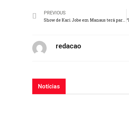
PREVIOUS
Show de Kari Jobe em Manaus terá participação do cantor Antônio Cirilo; evento será no dia 8 de fevereiro
redacao
Notícias