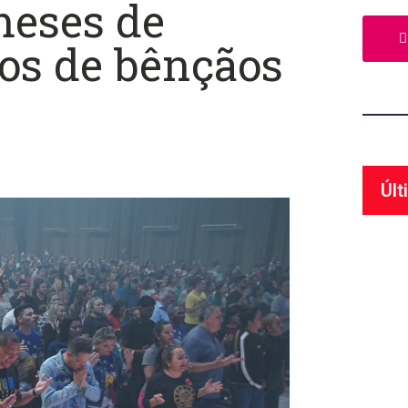
meses de
tos de bênçãos
Últ