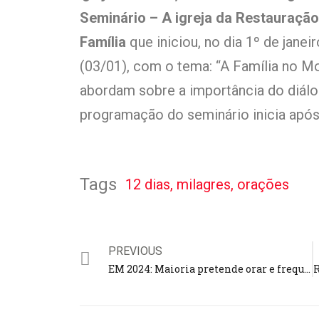
Seminário – A igreja da Restauraçã
Família
que iniciou, no dia 1º de janeir
(03/01), com o tema: “A Família no Mo
abordam sobre a importância do diálog
programação do seminário inicia após
Tags
12 dias
,
milagres
,
orações
PREVIOUS
EM 2024: Maioria pretende orar e frequentar mais a igreja; 47% se sentem mais esperançosos, diz pesquisa