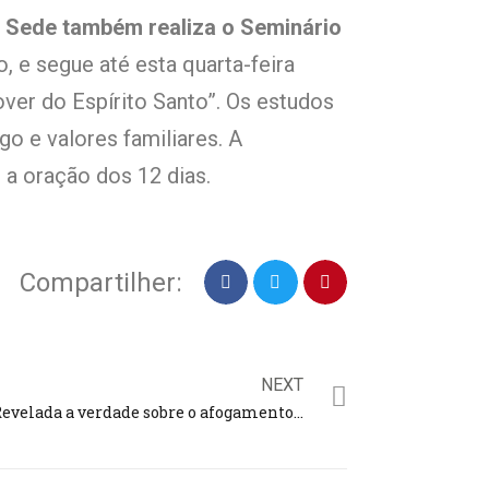
o Sede também realiza o Seminário
o, e segue até esta quarta-feira
ver do Espírito Santo”. Os estudos
o e valores familiares. A
 a oração dos 12 dias.
Compartilher:
NEXT
Revelada a verdade sobre o afogamento do marido da cantora evangélica Sulamita Alves em rio de Tocantins