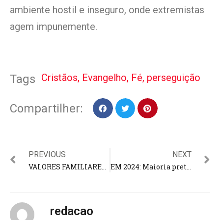
ambiente hostil e inseguro, onde extremistas
agem impunemente.
Cristãos
,
Evangelho
,
Fé
,
perseguição
Tags
Compartilher:
PREVIOUS
NEXT
VALORES FAMILIARES: Lula rejeita proibição de gastos com aborto, mudança de sexo e invasões de terra
EM 2024: Maioria pretende orar e frequentar mais a igreja; 47% se sentem mais esperançosos, diz pesquisa
redacao