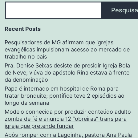
Pesquisa
Recent Posts
Pesquisadores de MG afirmam que igrejas
evangélicas impulsionam acesso ao mercado de
trabalho no país
Pra. Denise Seixas desiste de presidir Igreja Bola
de Neve; viúva do apóstolo Rina estava à frente
da denominação
Papa é internado em hospital de Roma para
tratar bronquite; pontífice teve 2 episódios ao
longo da semana
Modelo conhecida por produzir conteúdo adulto
zomba de fé e anuncia 12 “obreiras” trans para
igreja que pretende fundar
Após romper com a Lagoinha, pastora Ana Paula