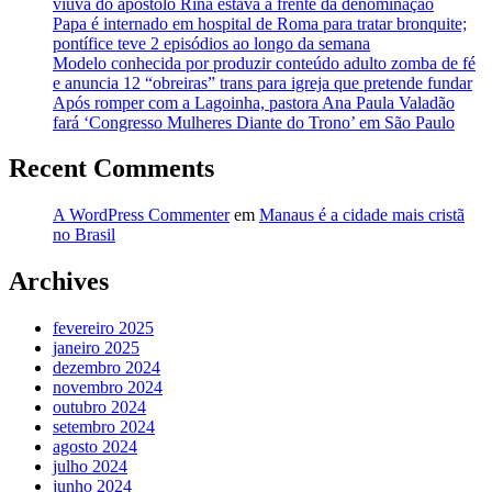
viúva do apóstolo Rina estava à frente da denominação
Papa é internado em hospital de Roma para tratar bronquite;
pontífice teve 2 episódios ao longo da semana
Modelo conhecida por produzir conteúdo adulto zomba de fé
e anuncia 12 “obreiras” trans para igreja que pretende fundar
Após romper com a Lagoinha, pastora Ana Paula Valadão
fará ‘Congresso Mulheres Diante do Trono’ em São Paulo
Recent Comments
A WordPress Commenter
em
Manaus é a cidade mais cristã
no Brasil
Archives
fevereiro 2025
janeiro 2025
dezembro 2024
novembro 2024
outubro 2024
setembro 2024
agosto 2024
julho 2024
junho 2024