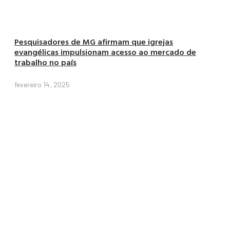
Pesquisadores de MG afirmam que igrejas
evangélicas impulsionam acesso ao mercado de
trabalho no país
fevereiro 14, 2025