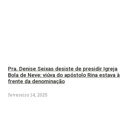
Pra. Denise Seixas desiste de presidir Igreja
Bola de Neve; viúva do apóstolo Rina estava à
frente da denominação
fevereiro 14, 2025