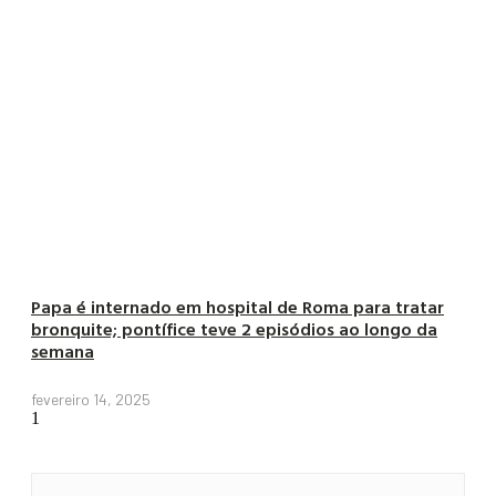
Papa é internado em hospital de Roma para tratar
bronquite; pontífice teve 2 episódios ao longo da
semana
fevereiro 14, 2025