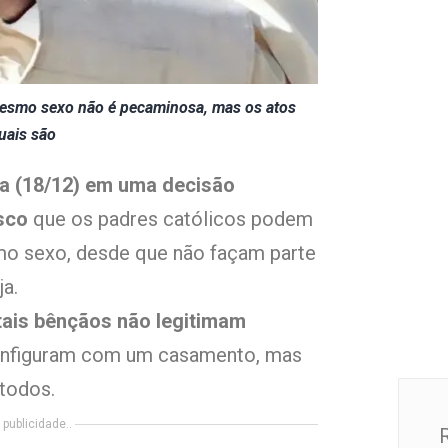
 mesmo sexo não é pecaminosa, mas os atos
ais são
ra (18/12) em uma decisão
sco
que os padres católicos podem
mo sexo, desde que não façam parte
ja.
ais bênçãos não legitimam
 configuram com um casamento, mas
 todos.
publicidade..