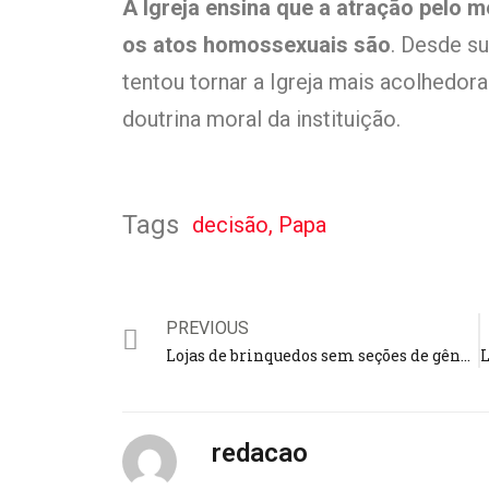
A Igreja ensina que a atração pelo
os atos homossexuais são
. Desde s
tentou tornar a Igreja mais acolhed
doutrina moral da instituição.
Tags
decisão
,
Papa
PREVIOUS
Lojas de brinquedos sem seções de gênero neutro para crianças serão multadas; lei passa a vigorar em janeiro
redacao