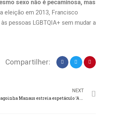
 mesmo sexo não é pecaminosa, mas
ua eleição em 2013, Francisco
ora às pessoas LGBTQIA+ sem mudar a
Compartilher:
NEXT
Lagoinha Manaus estreia espetáculo ‘A Canção de Natal’ nesta quarta (20); apresentações vão até o dia 24