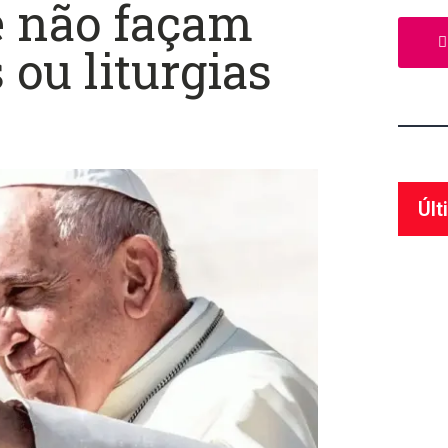
e não façam
 ou liturgias
Últ