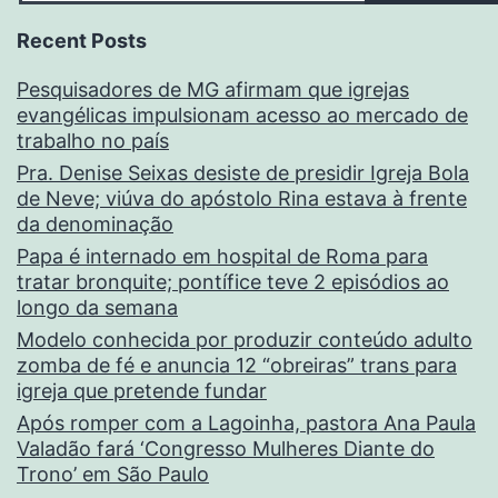
Recent Posts
Pesquisadores de MG afirmam que igrejas
evangélicas impulsionam acesso ao mercado de
trabalho no país
Pra. Denise Seixas desiste de presidir Igreja Bola
de Neve; viúva do apóstolo Rina estava à frente
da denominação
Papa é internado em hospital de Roma para
tratar bronquite; pontífice teve 2 episódios ao
longo da semana
Modelo conhecida por produzir conteúdo adulto
zomba de fé e anuncia 12 “obreiras” trans para
igreja que pretende fundar
Após romper com a Lagoinha, pastora Ana Paula
Valadão fará ‘Congresso Mulheres Diante do
Trono’ em São Paulo