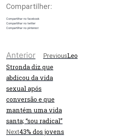
Compartilher:
Compartilhar no facebook
Compartilhar no twitter
Compartilhar no pinterest
Anterior
Leo
Previous
Stronda diz que
abdicou da vida
sexual após
conversão e que
mantém uma vida
santa; “sou radical”
43% dos jovens
Next