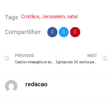
Cristãos
,
Jerusalém
,
natal
Tags
Compartilher:
PREVIOUS
NEXT
Cantor evangélico morre durante apresentação na Bahia; “talento, menino bom”, lamenta Fernanda Brum
Igreja em SC entra para o Guinness por maior Bíblia transcrita do país; obra tem 586 páginas e 500 escritores
redacao