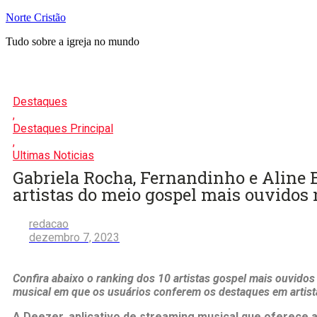
Pular
Norte Cristão
para
Tudo sobre a igreja no mundo
o
conteúdo
Destaques
,
Destaques Principal
,
Ultimas Noticias
Gabriela Rocha, Fernandinho e Aline 
artistas do meio gospel mais ouvidos 
redacao
dezembro 7, 2023
Confira abaixo o ranking dos 10 artistas gospel mais ouvidos
musical em que os usuários conferem os destaques em artista
A Deezer, aplicativo de streaming musical que oferece 