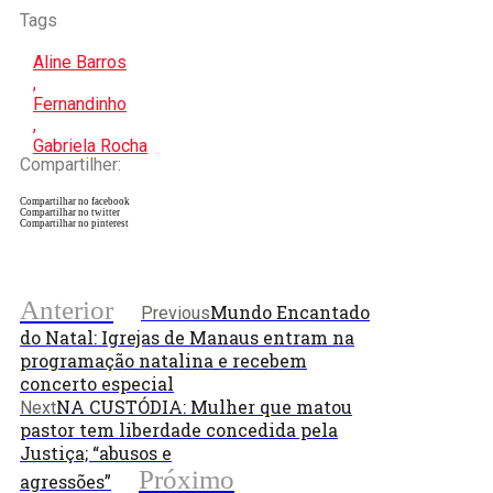
Tags
Aline Barros
,
Fernandinho
,
Gabriela Rocha
Compartilher:
Compartilhar no facebook
Compartilhar no twitter
Compartilhar no pinterest
Anterior
Mundo Encantado
Previous
do Natal: Igrejas de Manaus entram na
programação natalina e recebem
concerto especial
NA CUSTÓDIA: Mulher que matou
Next
pastor tem liberdade concedida pela
Justiça; “abusos e
Próximo
agressões”