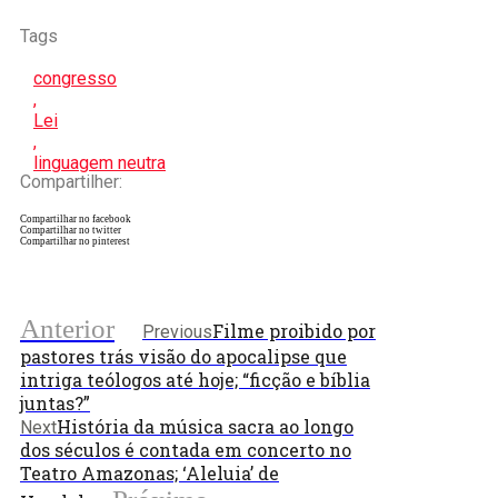
Tags
congresso
,
Lei
,
linguagem neutra
Compartilher:
Compartilhar no facebook
Compartilhar no twitter
Compartilhar no pinterest
Anterior
Filme proibido por
Previous
pastores trás visão do apocalipse que
intriga teólogos até hoje; “ficção e bíblia
juntas?”
História da música sacra ao longo
Next
dos séculos é contada em concerto no
Teatro Amazonas; ‘Aleluia’ de