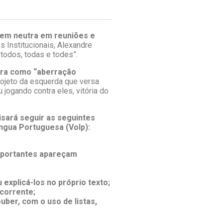
gem neutra em reuniões e
s Institucionais, Alexandre
todos, todas e todes”.
tra como “aberração
jeto da esquerda que versa
jogando contra eles, vitória do
cisará seguir as seguintes
íngua Portuguesa (Volp):
importantes apareçam
explicá-los no próprio texto;
 corrente;
ber, com o uso de listas,