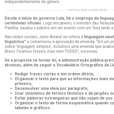
independentemente do gênero.
Continua após a publicidade..
Desde o início do governo Lula, há o emprego da lingua
cerimônias oficiais
. Logo em janeiro, o ministro das Relaçõe
Padilha, saudou o público em um evento com um “boa tarde a 
Nas redes sociais, Junio Amaral se referiu à
linguagem neu
linguística”
e comemorou a aprovação da emenda. “Em um pro
sobre ‘linguagem simples’, incluímos uma emenda que acabou 
Brasil. Ficamos felizes, mas nem TODES”, escreveu.
Se a proposta se tornar lei, a administração pública pre
técnicas, além de seguir o Vocabulário Ortográfico da L
Redigir frases curtas e em ordem direta;
Organizar o texto para que as informações mais 
primeiro;
Desenvolver uma ideia por parágrafo;
Usar sinônimos de termos técnicos e de jargões ou 
Evitar palavras estrangeiras que não sejam de uso
Organizar o texto de forma esquemática quando cou
tabelas e gráficos.