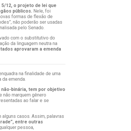
5/12, o projeto de lei que
rgãos públicos.
Nele, foi
“novas formas de flexão de
todes”, não poderão ser usadas
nalisada pelo Senado.
ovado com o substitutivo do
zação da linguagem neutra na
putados aprovaram a emenda
enquadra na finalidade de uma
va da emenda.
ão-binária, tem por objetivo
e não marquem gênero
esentadas ao falar e se
m alguns casos. Assim, palavras
rade”, entre outras
 qualquer pessoa,