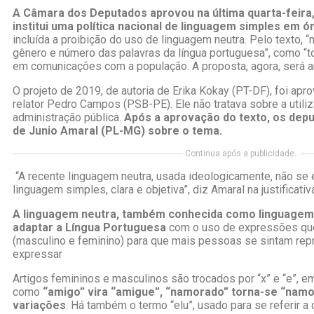
A Câmara dos Deputados aprovou na última quarta-feira, 
institui uma política nacional de linguagem simples em ó
incluída a proibição do uso de linguagem neutra. Pelo texto, 
gênero e número das palavras da língua portuguesa”, como “
em comunicações com a população. A proposta, agora, será a
O projeto de 2019, de autoria de Erika Kokay (PT-DF), foi apr
relator Pedro Campos (PSB-PE). Ele não tratava sobre a utili
administração pública.
Após a aprovação do texto, os de
de Junio Amaral (PL-MG) sobre o tema.
Continua após a publicidade..
“A recente linguagem neutra, usada ideologicamente, não se 
linguagem simples, clara e objetiva”, diz Amaral na justificati
A linguagem neutra, também conhecida como linguagem n
adaptar a Língua Portuguesa
com o uso de expressões qu
(masculino e feminino) para que mais pessoas se sintam repr
expressar
Artigos femininos e masculinos são trocados por “x” e “e”, e
como
“amigo” vira “amigue”, “namorado” torna-se “namo
variações
. Há também o termo “elu”, usado para se referir a