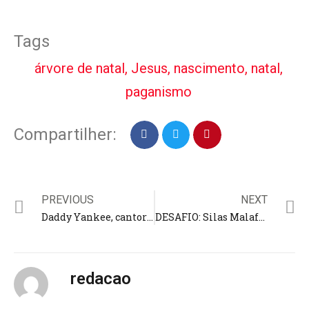
Tags
árvore de natal
,
Jesus
,
nascimento
,
natal
,
paganismo
Compartilher:
PREVIOUS
NEXT
Daddy Yankee, cantor de ‘Despacito’ e ‘Gasolina’, anuncia conversão; “fama não preencheu meu vazio”
DESAFIO: Silas Malafaia convoca jejum para Flávio Dino não assumir cargo no STF; “tá tudo acertadinho”
redacao