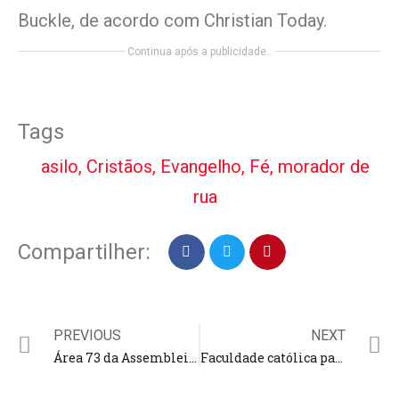
Buckle, de acordo com Christian Today.
Continua após a publicidade..
Tags
asilo
,
Cristãos
,
Evangelho
,
Fé
,
morador de
rua
Compartilher:
PREVIOUS
NEXT
Área 73 da Assembleia de Deus promove evento em comemoração ao seu 24º aniversário, no João Paulo II
Faculdade católica para mulheres aceitará homens que se identificam como mulheres; “medida controversa”