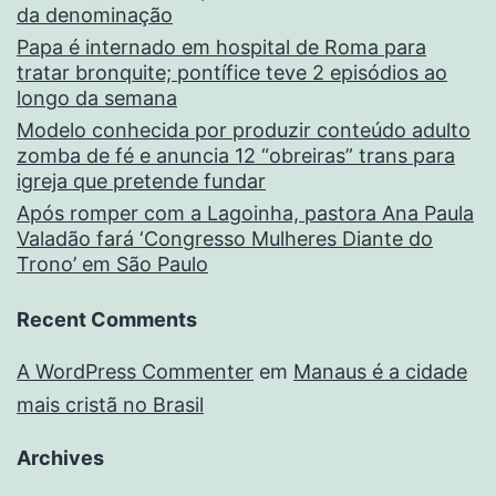
da denominação
Papa é internado em hospital de Roma para
tratar bronquite; pontífice teve 2 episódios ao
longo da semana
Modelo conhecida por produzir conteúdo adulto
zomba de fé e anuncia 12 “obreiras” trans para
igreja que pretende fundar
Após romper com a Lagoinha, pastora Ana Paula
Valadão fará ‘Congresso Mulheres Diante do
Trono’ em São Paulo
Recent Comments
A WordPress Commenter
em
Manaus é a cidade
mais cristã no Brasil
Archives