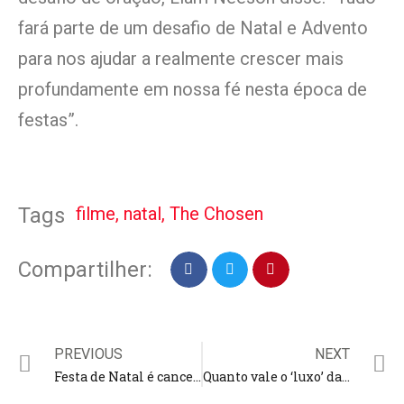
fará parte de um desafio de Natal e Advento
para nos ajudar a realmente crescer mais
profundamente em nossa fé nesta época de
festas”.
filme
,
natal
,
The Chosen
Tags
Compartilher:
PREVIOUS
NEXT
Festa de Natal é cancelada em cidade onde nasceu Jesus segundo cristianismo; ‘luto por quem morreu na guerra’
Quanto vale o ‘luxo’ das celebridades evangélicas? Perfil expõe ostentação de pastores e cantores gospel