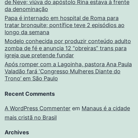
de Neve; viúva do apóstolo Rina estava à frente
da denominação
Papa é internado em hospital de Roma para
tratar bronquite; pontífice teve 2 episódios ao
longo da semana
Modelo conhecida por produzir conteúdo adulto
zomba de fé e anuncia 12 “obreiras” trans para
igreja que pretende fundar
Após romper com a Lagoinha, pastora Ana Paula
Valadão fará ‘Congresso Mulheres Diante do
Trono’ em São Paulo
Recent Comments
A WordPress Commenter
em
Manaus é a cidade
mais cristã no Brasil
Archives