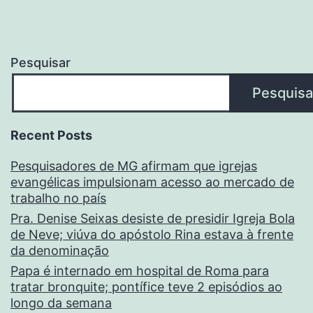
Pesquisar
Pesquisa
Recent Posts
Pesquisadores de MG afirmam que igrejas
evangélicas impulsionam acesso ao mercado de
trabalho no país
Pra. Denise Seixas desiste de presidir Igreja Bola
de Neve; viúva do apóstolo Rina estava à frente
da denominação
Papa é internado em hospital de Roma para
tratar bronquite; pontífice teve 2 episódios ao
longo da semana