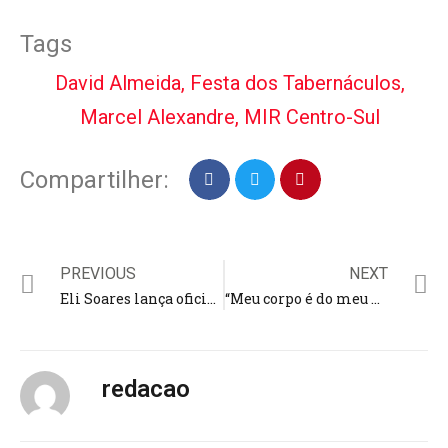
Tags
David Almeida
,
Festa dos Tabernáculos
,
Marcel Alexandre
,
MIR Centro-Sul
Compartilher:
PREVIOUS
NEXT
Eli Soares lança oficialmente DVD ‘Vida’ nas plataformas de áudio; “é o maior projeto que realizei”
“Meu corpo é do meu marido”, diz cantora Fernanda Brum ao criticar mulheres que se expõem na internet
redacao