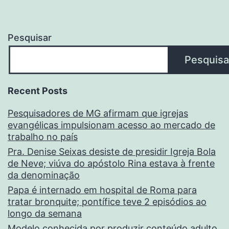
Pesquisar
Pesquisa
Recent Posts
Pesquisadores de MG afirmam que igrejas
evangélicas impulsionam acesso ao mercado de
trabalho no país
Pra. Denise Seixas desiste de presidir Igreja Bola
de Neve; viúva do apóstolo Rina estava à frente
da denominação
Papa é internado em hospital de Roma para
tratar bronquite; pontífice teve 2 episódios ao
longo da semana
Modelo conhecida por produzir conteúdo adulto