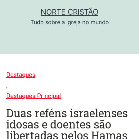
Pular
NORTE CRISTÃO
para
Tudo sobre a igreja no mundo
o
conteúdo
Destaques
,
Destaques Principal
Duas reféns israelenses
idosas e doentes são
libertadas pelos Hamas