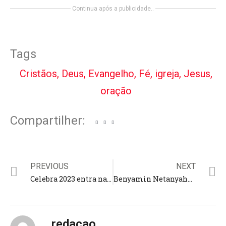
Continua após a publicidade..
Tags
Cristãos
,
Deus
,
Evangelho
,
Fé
,
igreja
,
Jesus
,
oração
Compartilher:
PREVIOUS
NEXT
Celebra 2023 entra na segunda edição e traz a Manaus a banda “Novo Som” e a pregadora “Vitória Souza”
Benyamin Netanyahu ganha título de cidadão de Rondônia por “relevantes serviços” prestados ao Estado
redacao