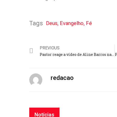
Tags
Deus
,
Evangelho
,
Fé
PREVIOUS
Pastor reage a vídeo de Aline Barros na Globo: “Não deveria ter ido”
redacao
Notícias