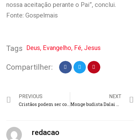
nossa aceitação perante o Pai”, conclui.
Fonte: Gospelmais
Deus
,
Evangelho
,
Fé
,
Jesus
Tags
Compartilher:
PREVIOUS
NEXT
Cristãos podem ser condenados por vender Bíblias “de forma ilegal” na China
Monge budista Dalai Lama beija a boca de menino e pede ‘chupe’ na língua
redacao