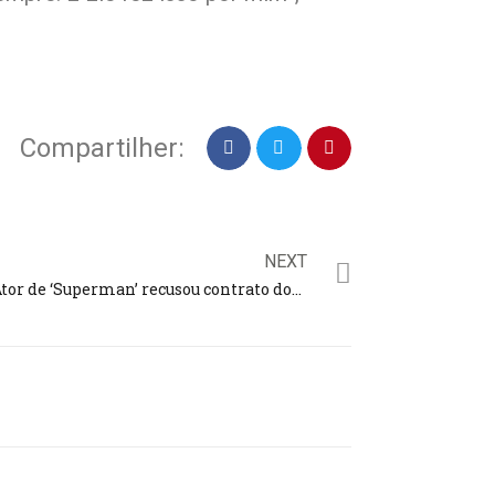
Compartilher:
NEXT
Ator de ‘Superman’ recusou contrato dos sonhos para se dedicar ao filho: “Valeu a pena”