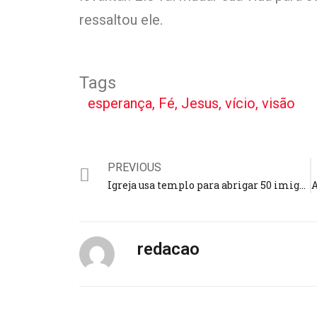
ressaltou ele.
Tags
esperança
,
Fé
,
Jesus
,
vício
,
visão
PREVIOUS
Igreja usa templo para abrigar 50 imigrantes sem-tetos: “Nossa missão é ajudar”
redacao