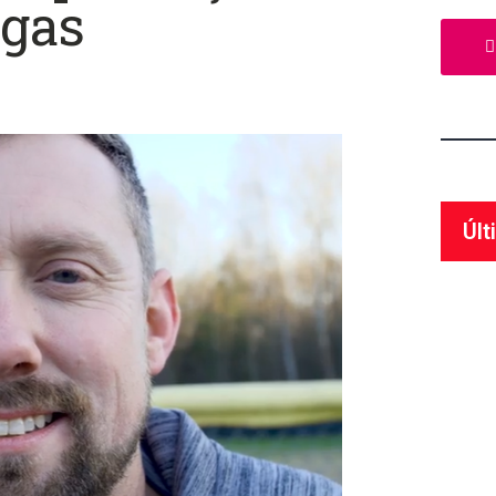
ogas
Últ