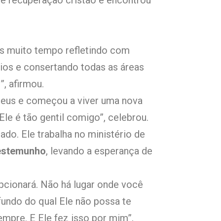
e recuperação cristão e encontrou
is muito tempo refletindo com
ios e consertando todas as áreas
, afirmou.
 Deus e começou a viver uma nova
Ele é tão gentil comigo”, celebrou.
do. Ele trabalha no ministério de
testemunho
, levando a esperança de
pcionará. Não há lugar onde você
 fundo do qual Ele não possa te
sempre. E Ele fez isso por mim”,