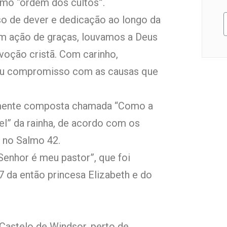
mo “ordem dos cultos”.
o de dever e dedicação ao longo da
Com ação de graças, louvamos a Deus
voção cristã. Com carinho,
seu compromisso com as causas que
lmente composta chamada “Como a
ável” da rainha, de acordo com os
a no Salmo 42.
 Senhor é meu pastor”, que foi
 da então princesa Elizabeth e do
 Castelo de Windsor, perto de