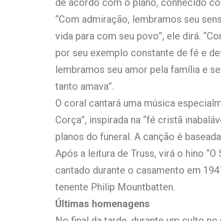
de acordo com o plano, conhecido co
“Com admiração, lembramos seu sens
vida para com seu povo”, ele dirá. “
por seu exemplo constante de fé e de
lembramos seu amor pela família e 
tanto amava”.
O coral cantará uma música especia
Corça”, inspirada na “fé cristã inabal
planos do funeral. A canção é basead
Após a leitura de Truss, virá o hino “O
cantado durante o casamento em 1947
tenente Philip Mountbatten.
Últimas homenagens
No final da tarde, durante um culto no