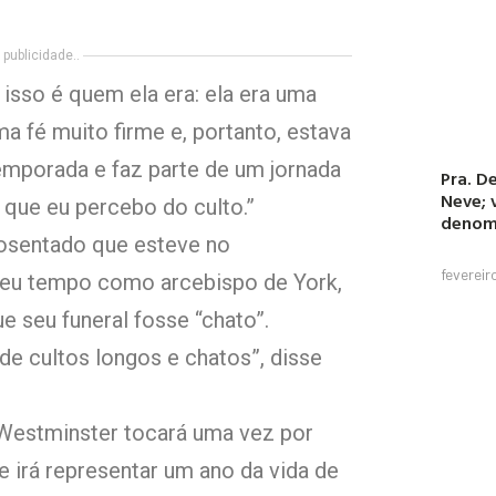
publicidade..
e isso é quem ela era: ela era uma
a fé muito firme e, portanto, estava
emporada e faz parte de um jornada
Pra. De
Neve; 
 que eu percebo do culto.”
denom
osentado que esteve no
fevereir
 seu tempo como arcebispo de York,
ue seu funeral fosse “chato”.
de cultos longos e chatos”, disse
e Westminster tocará uma vez por
 irá representar um ano da vida de