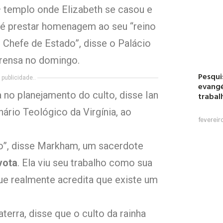
 templo onde Elizabeth se casou e
o é prestar homenagem ao seu “reino
o Chefe de Estado”, disse o Palácio
rensa no domingo.
Pesqui
publicidade..
evangé
 no planejamento do culto, disse Ian
trabal
ário Teológico da Virgínia, ao
fevereir
to”, disse Markham, um sacerdote
vota
. Ela viu seu trabalho como sua
e realmente acredita que existe um
terra, disse que o culto da rainha