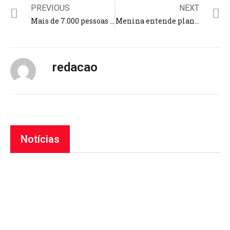
PREVIOUS
NEXT
Mais de 7.000 pessoas marcham pela vida em Londres
Menina entende planos de Deus e desenha cena do ataque terrorista que matou seu avô
redacao
Notícias