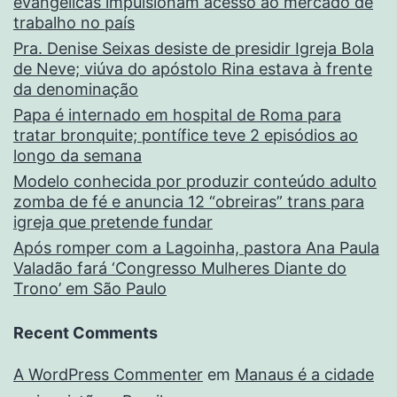
evangélicas impulsionam acesso ao mercado de
trabalho no país
Pra. Denise Seixas desiste de presidir Igreja Bola
de Neve; viúva do apóstolo Rina estava à frente
da denominação
Papa é internado em hospital de Roma para
tratar bronquite; pontífice teve 2 episódios ao
longo da semana
Modelo conhecida por produzir conteúdo adulto
zomba de fé e anuncia 12 “obreiras” trans para
igreja que pretende fundar
Após romper com a Lagoinha, pastora Ana Paula
Valadão fará ‘Congresso Mulheres Diante do
Trono’ em São Paulo
Recent Comments
A WordPress Commenter
em
Manaus é a cidade