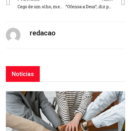
Cego de um olho, menino de 12 anos é destaque no beisebol: “Deus tem um plano”
“Ofensa a Deus”, diz pastor sobre estátua da “deusa terra” colocada em sua cidade
redacao
Notícias