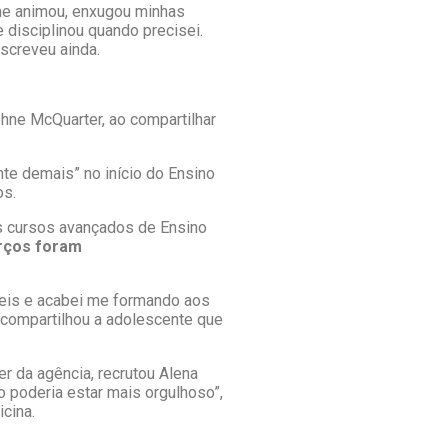
me animou, enxugou minhas
 disciplinou quando precisei.
screveu ainda.
phne McQuarter, ao compartilhar
ente demais” no início do Ensino
os.
us cursos avançados de Ensino
rços foram
ceis e acabei me formando aos
 compartilhou a adolescente que
er da agência, recrutou Alena
ão poderia estar mais orgulhoso”,
icina.