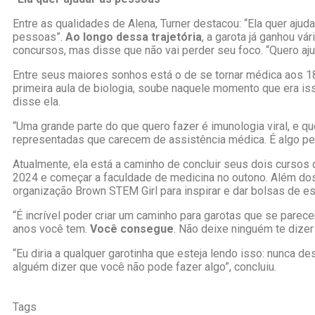
Entre as qualidades de Alena, Turner destacou: “Ela quer ajuda
pessoas”.
Ao longo dessa trajetória
, a garota já ganhou vár
concursos, mas disse que não vai perder seu foco. “Quero aju
Entre seus maiores sonhos está o de se tornar médica aos 1
primeira aula de biologia, soube naquele momento que era is
disse ela.
“Uma grande parte do que quero fazer é imunologia viral, e 
representadas que carecem de assistência médica. É algo pel
Atualmente, ela está a caminho de concluir seus dois cursos
2024 e começar a faculdade de medicina no outono. Além dos
organização Brown STEM Girl para inspirar e dar bolsas de es
“É incrível poder criar um caminho para garotas que se pare
anos você tem.
Você consegue
. Não deixe ninguém te dizer 
“Eu diria a qualquer garotinha que esteja lendo isso: nunca de
alguém dizer que você não pode fazer algo”, concluiu.
Tags