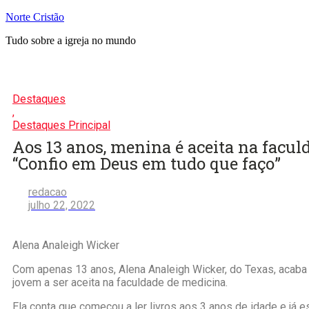
Pular
Norte Cristão
para
Tudo sobre a igreja no mundo
o
conteúdo
Destaques
,
Destaques Principal
Aos 13 anos, menina é aceita na facul
“Confio em Deus em tudo que faço”
redacao
julho 22, 2022
Alena Analeigh Wicker
Com apenas 13 anos, Alena Analeigh Wicker, do Texas, acaba 
jovem a ser aceita na faculdade de medicina.
Ela conta que começou a ler livros aos 3 anos de idade e já 