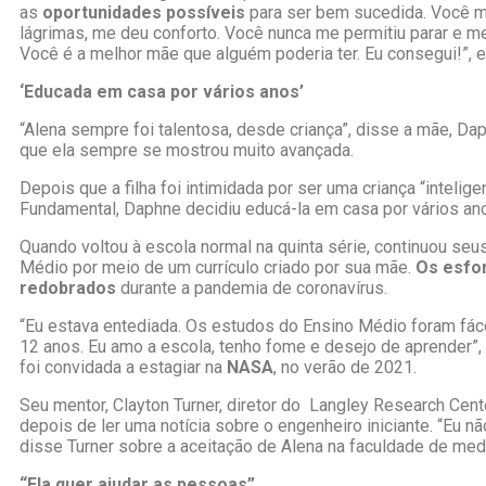
as
oportunidades possíveis
para ser bem sucedida. Você 
lágrimas, me deu conforto. Você nunca me permitiu parar e me
Você é a melhor mãe que alguém poderia ter. Eu consegui!”, e
‘Educada em casa por vários anos’
“Alena sempre foi talentosa, desde criança”, disse a mãe, Da
que ela sempre se mostrou muito avançada.
Depois que a filha foi intimidada por ser uma criança “intelig
Fundamental, Daphne decidiu educá-la em casa por vários an
Quando voltou à escola normal na quinta série, continuou se
Médio por meio de um currículo criado por sua mãe.
Os esfo
redobrados
durante a pandemia de coronavírus.
“Eu estava entediada. Os estudos do Ensino Médio foram fá
12 anos. Eu amo a escola, tenho fome e desejo de aprender”,
foi convidada a estagiar na
NASA
, no verão de 2021.
Seu mentor, Clayton Turner, diretor do Langley Research Cent
depois de ler uma notícia sobre o engenheiro iniciante. “Eu n
disse Turner sobre a aceitação de Alena na faculdade de med
“Ela quer ajudar as pessoas”