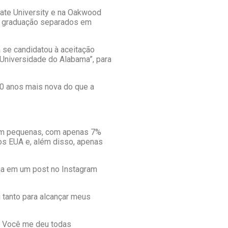
tate University e na Oakwood
de graduação separados em
la se candidatou à aceitação
 Universidade do Alabama”, para
0 anos mais nova do que a
bem pequenas, com apenas 7%
os EUA e, além disso, apenas
ena em um post no Instagram
i tanto para alcançar meus
ê. Você me deu todas