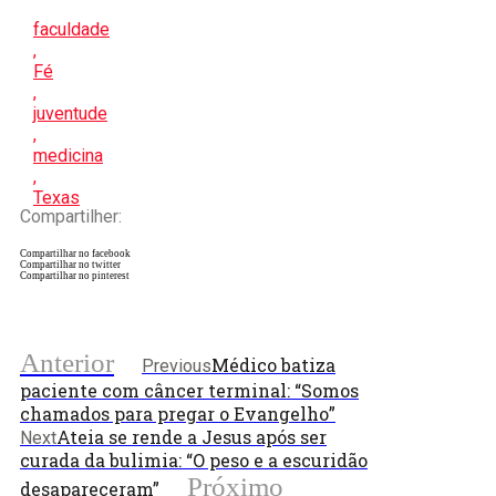
faculdade
,
Fé
,
juventude
,
medicina
,
Texas
Compartilher:
Compartilhar no facebook
Compartilhar no twitter
Compartilhar no pinterest
Anterior
Médico batiza
Previous
paciente com câncer terminal: “Somos
chamados para pregar o Evangelho”
Ateia se rende a Jesus após ser
Next
curada da bulimia: “O peso e a escuridão
Próximo
desapareceram”