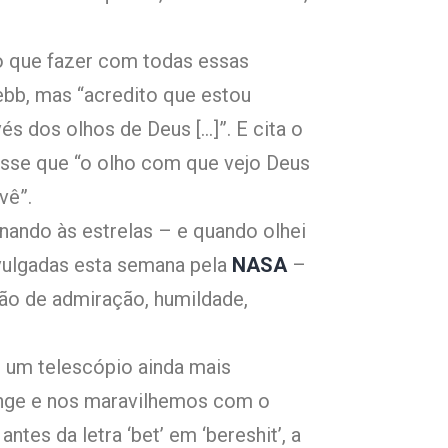
o que fazer com todas essas
bb, mas “acredito que estou
s dos olhos de Deus […]”. E cita o
disse que “o olho com que vejo Deus
vê”.
ando às estrelas – e quando olhei
vulgadas esta semana pela
NASA
–
ão de admiração, humildade,
s um telescópio ainda mais
nge e nos maravilhemos com o
tes da letra ‘bet’ em ‘bereshit’, a