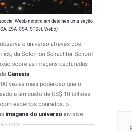
espacial Webb mostra em detalhes uma seção
NASA, ESA, CSA, STScI, Webb)
observa o universo através dos
snick, da Solomon Schechter School
lexão sobre as imagens capturadas
 de
Gênesis
.
 100 vezes mais poderoso que o
sado a um custo de US$ 10 bilhões.
 com espelhos dourados, o
ras
imagens do universo
invisível.
publicidade..