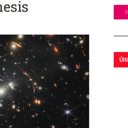
nesis
Últ