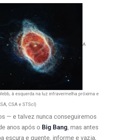
A
 Webb, à esquerda na luz infravermelha próxima e
 ESA, CSA e STScI)
mos — e talvez nunca conseguiremos
de anos após o
Big Bang
, mas antes
a escura e quente, informe e vazia,