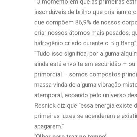
“O momento em que as primeiras est
insondáveis ​​de brilho que criariam o 
que compõem 86,9% de nossos corpos,
criar nossos átomos mais pesados, 
hidrogênio criado durante o Big Bang”
“Tudo isso significa, por alguma alqu
ainda está envolta em escuridão – ou 
primordial – somos compostos princip
massa vinda de alguma vibração miste
atemporal, ecoando pelo universo desd
Resnick diz que “essa energia exist
primeiras luzes se acenderam e existi
apagarem.”
‘Olhar para traz no tempo’