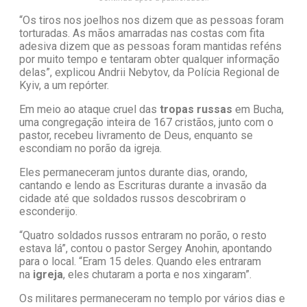
“Os tiros nos joelhos nos dizem que as pessoas foram
torturadas. As mãos amarradas nas costas com fita
adesiva dizem que as pessoas foram mantidas reféns
por muito tempo e tentaram obter qualquer informação
delas”, explicou Andrii Nebytov, da Polícia Regional de
Kyiv, a um repórter.
Em meio ao ataque cruel das
tropas russas
em Bucha,
uma congregação inteira de 167 cristãos, junto com o
pastor, recebeu livramento de Deus, enquanto se
escondiam no porão da igreja.
Eles permaneceram juntos durante dias, orando,
cantando e lendo as Escrituras durante a invasão da
cidade até que soldados russos descobriram o
esconderijo.
“Quatro soldados russos entraram no porão, o resto
estava lá”, contou o pastor Sergey Anohin, apontando
para o local. “Eram 15 deles. Quando eles entraram
na
igreja
, eles chutaram a porta e nos xingaram”.
Os militares permaneceram no templo por vários dias e