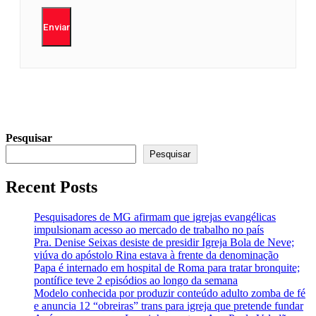
Enviar
Pesquisar
Pesquisar
Recent Posts
Pesquisadores de MG afirmam que igrejas evangélicas
impulsionam acesso ao mercado de trabalho no país
Pra. Denise Seixas desiste de presidir Igreja Bola de Neve;
viúva do apóstolo Rina estava à frente da denominação
Papa é internado em hospital de Roma para tratar bronquite;
pontífice teve 2 episódios ao longo da semana
Modelo conhecida por produzir conteúdo adulto zomba de fé
e anuncia 12 “obreiras” trans para igreja que pretende fundar