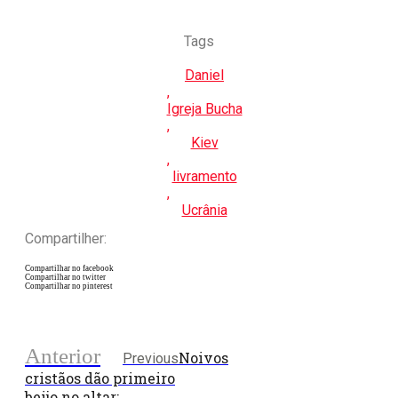
Tags
Daniel
,
Igreja Bucha
,
Kiev
,
livramento
,
Ucrânia
Compartilher:
Compartilhar no facebook
Compartilhar no twitter
Compartilhar no pinterest
Anterior
Noivos
Previous
cristãos dão primeiro
beijo no altar: