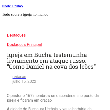
Pular
Norte Cristão
para
Tudo sobre a igreja no mundo
o
conteúdo
Destaques
,
Destaques Principal
Igreja em Bucha testemunha
livramento em ataque russo:
“Como Daniel na cova dos leões”
redacao
julho 15, 2022
O pastor e 167 membros se esconderam no porão da
igreja e ficaram em oração.
A cidade de Bucha, na Ucrânia, viveu a barbárie da