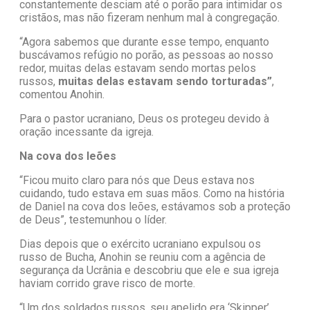
constantemente desciam até o porão para intimidar os
cristãos, mas não fizeram nenhum mal à congregação.
“Agora sabemos que durante esse tempo, enquanto
buscávamos refúgio no porão, as pessoas ao nosso
redor, muitas delas estavam sendo mortas pelos
russos,
muitas delas estavam sendo torturadas”
,
comentou Anohin.
Para o pastor ucraniano, Deus os protegeu devido à
oração incessante da igreja.
Na cova dos leões
“Ficou muito claro para nós que Deus estava nos
cuidando, tudo estava em suas mãos. Como na história
de Daniel na cova dos leões, estávamos sob a proteção
de Deus”, testemunhou o líder.
Dias depois que o exército ucraniano expulsou os
russo de Bucha, Anohin se reuniu com a agência de
segurança da Ucrânia e descobriu que ele e sua igreja
haviam corrido grave risco de morte.
“Um dos soldados russos, seu apelido era ‘Skipper’,