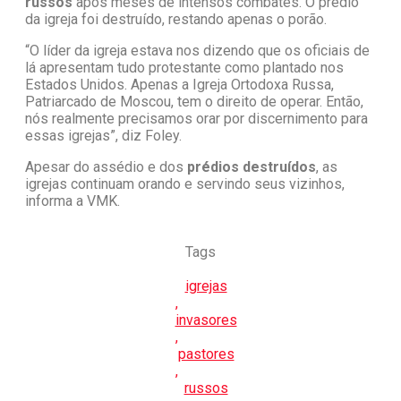
russos
após meses de intensos combates. O prédio
da igreja foi destruído, restando apenas o porão.
“O líder da igreja estava nos dizendo que os oficiais de
lá apresentam tudo protestante como plantado nos
Estados Unidos. Apenas a Igreja Ortodoxa Russa,
Patriarcado de Moscou, tem o direito de operar. Então,
nós realmente precisamos orar por discernimento para
essas igrejas”, diz Foley.
Apesar do assédio e dos
prédios destruídos
, as
igrejas continuam orando e servindo seus vizinhos,
informa a VMK.
Tags
igrejas
,
invasores
,
pastores
,
russos