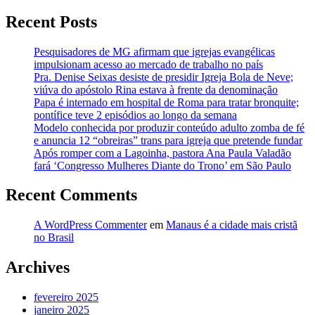
Recent Posts
Pesquisadores de MG afirmam que igrejas evangélicas
impulsionam acesso ao mercado de trabalho no país
Pra. Denise Seixas desiste de presidir Igreja Bola de Neve;
viúva do apóstolo Rina estava à frente da denominação
Papa é internado em hospital de Roma para tratar bronquite;
pontífice teve 2 episódios ao longo da semana
Modelo conhecida por produzir conteúdo adulto zomba de fé
e anuncia 12 “obreiras” trans para igreja que pretende fundar
Após romper com a Lagoinha, pastora Ana Paula Valadão
fará ‘Congresso Mulheres Diante do Trono’ em São Paulo
Recent Comments
A WordPress Commenter
em
Manaus é a cidade mais cristã
no Brasil
Archives
fevereiro 2025
janeiro 2025