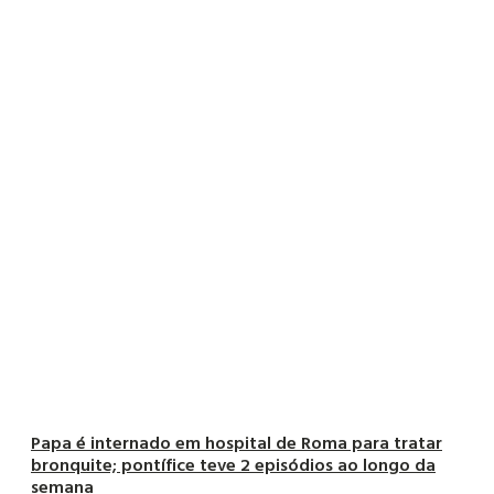
Papa é internado em hospital de Roma para tratar
bronquite; pontífice teve 2 episódios ao longo da
semana