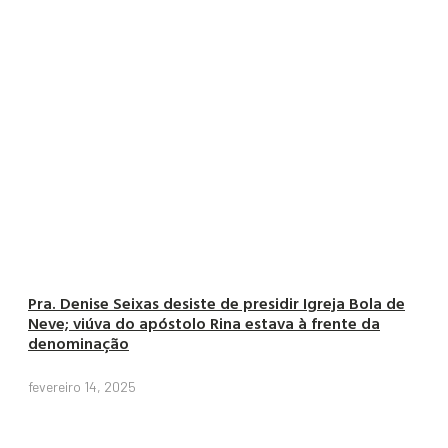
Pra. Denise Seixas desiste de presidir Igreja Bola de
Neve; viúva do apóstolo Rina estava à frente da
denominação
fevereiro 14, 2025