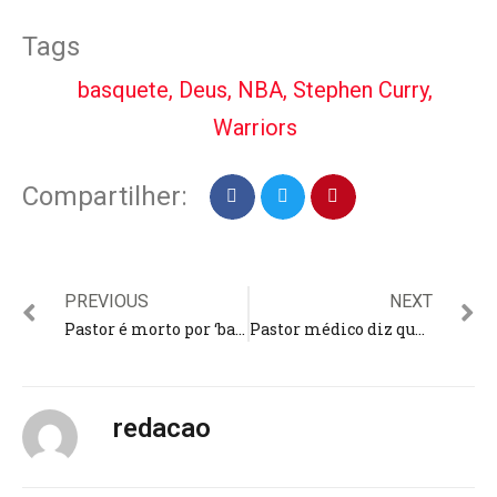
Tags
basquete
,
Deus
,
NBA
,
Stephen Curry
,
Warriors
Compartilher:
PREVIOUS
NEXT
Pastor é morto por ‘bala perdida’ enquanto evangelizava, no sul da Bahia
Pastor médico diz que caminhos estreitos nas montanhas não o impedem de atender aldeões
redacao