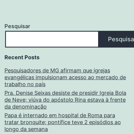
Pesquisar
Pesquisa
Recent Posts
Pesquisadores de MG afirmam que igrejas
evangélicas impulsionam acesso ao mercado de
trabalho no país
Pra. Denise Seixas desiste de presidir Igreja Bola
de Neve; viúva do apóstolo Rina estava à frente
da denominação
Papa é internado em hospital de Roma para
tratar bronquite; pontífice teve 2 episódios ao
longo da semana