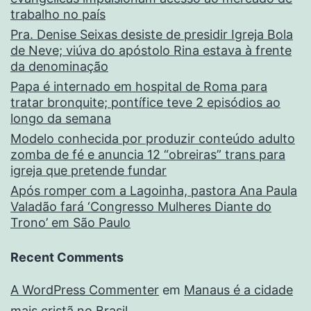
trabalho no país
Pra. Denise Seixas desiste de presidir Igreja Bola
de Neve; viúva do apóstolo Rina estava à frente
da denominação
Papa é internado em hospital de Roma para
tratar bronquite; pontífice teve 2 episódios ao
longo da semana
Modelo conhecida por produzir conteúdo adulto
zomba de fé e anuncia 12 “obreiras” trans para
igreja que pretende fundar
Após romper com a Lagoinha, pastora Ana Paula
Valadão fará ‘Congresso Mulheres Diante do
Trono’ em São Paulo
Recent Comments
A WordPress Commenter
em
Manaus é a cidade
mais cristã no Brasil