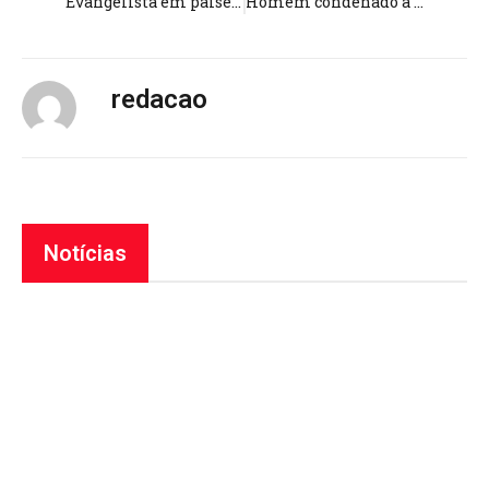
Evangelista em países muçulmanos ensina a enfrentar medos e perigos: ‘Confie em Jesus’
Homem condenado a 33 anos de prisão por assassinato se converte e leva presos a Jesus
redacao
Notícias