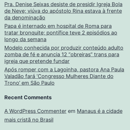
Pra. Denise Seixas desiste de presidir Igreja Bola
de Neve; viúva do apóstolo Rina estava à frente
da denominação
Papa é internado em hospital de Roma para
tratar bronquite; pontífice teve 2 episódios ao
longo da semana
Modelo conhecida por produzir conteúdo adulto
zomba de fé e anuncia 12 “obreiras” trans para
igreja que pretende fundar
Após romper com a Lagoinha, pastora Ana Paula
Valadão fará ‘Congresso Mulheres Diante do
Trono’ em São Paulo
Recent Comments
A WordPress Commenter
em
Manaus é a cidade
mais cristã no Brasil