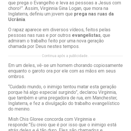
que prega o Evangelho e leva as pessoas a Jesus com
choro!”. Assim, Virginnia Gina Logan, que mora na
Inglaterra, definiu um jovem que
prega nas ruas da
Ucrânia
.
O rapaz aparece em diversos vídeos, feitos pelas
pessoas nas ruas e por outros
evangelistas
, que
admiram o trabalho feito por uma nova geração
chamada por Deus nestes tempos.
Continua após a publicidade..
Em um deles, vê-se um homem chorando copiosamente
enquanto o garoto ora por ele com as mãos em seus
ombros.
“Cuidado mundo, o inimigo tentou matar esta geração
porque há algo especial surgindo”, declarou Virginnia,
que também e uma pregadora de rua, em Manchester,
Inglaterra, e fez a divulgação do trabalho evangelístico
do menino.
Mish Chis Gloree concorda com Virginnia e
responde:”Eu creio que é por isso que o inimigo está
atrás deles e é tão duro. Eles são chamados e