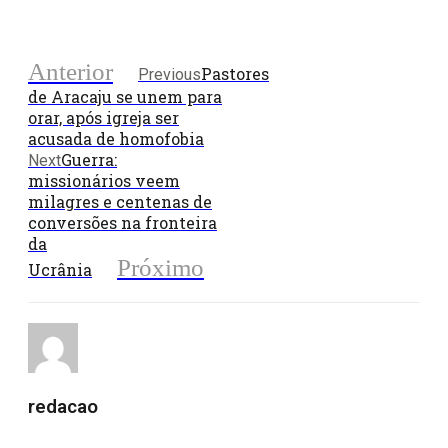
Anterior
Pastores
Previous
de Aracaju se unem para
orar, após igreja ser
acusada de homofobia
Guerra:
Next
missionários veem
milagres e centenas de
conversões na fronteira
da
Próximo
Ucrânia
redacao