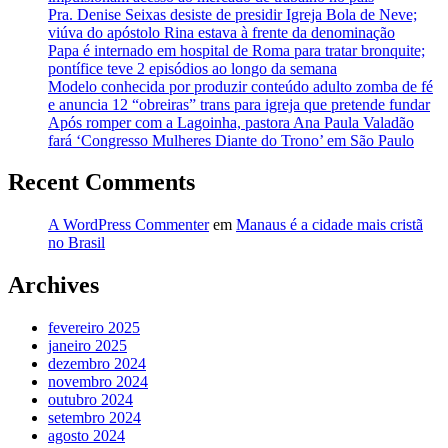
Pra. Denise Seixas desiste de presidir Igreja Bola de Neve;
viúva do apóstolo Rina estava à frente da denominação
Papa é internado em hospital de Roma para tratar bronquite;
pontífice teve 2 episódios ao longo da semana
Modelo conhecida por produzir conteúdo adulto zomba de fé
e anuncia 12 “obreiras” trans para igreja que pretende fundar
Após romper com a Lagoinha, pastora Ana Paula Valadão
fará ‘Congresso Mulheres Diante do Trono’ em São Paulo
Recent Comments
A WordPress Commenter
em
Manaus é a cidade mais cristã
no Brasil
Archives
fevereiro 2025
janeiro 2025
dezembro 2024
novembro 2024
outubro 2024
setembro 2024
agosto 2024