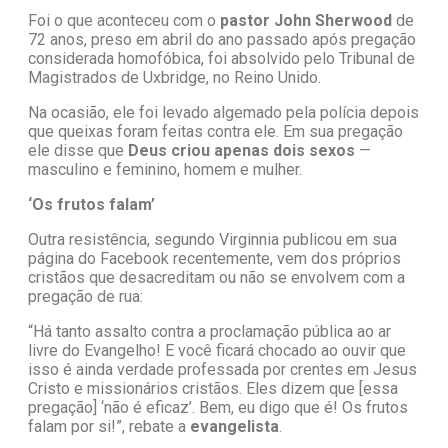
Foi o que aconteceu com o
pastor John Sherwood
de
72 anos, preso em abril do ano passado após pregação
considerada homofóbica, foi absolvido pelo Tribunal de
Magistrados de Uxbridge, no Reino Unido.
Na ocasião, ele foi levado algemado pela polícia depois
que queixas foram feitas contra ele. Em sua pregação
ele disse que
Deus criou apenas dois sexos
—
masculino e feminino, homem e mulher.
‘Os frutos falam’
Outra resistência, segundo Virginnia publicou em sua
página do Facebook recentemente, vem dos próprios
cristãos que desacreditam ou não se envolvem com a
pregação de rua:
“Há tanto assalto contra a proclamação pública ao ar
livre do Evangelho! E você ficará chocado ao ouvir que
isso é ainda verdade professada por crentes em Jesus
Cristo e missionários cristãos. Eles dizem que [essa
pregação] ‘não é eficaz’. Bem, eu digo que é! Os frutos
falam por si!”, rebate a
evangelista
.