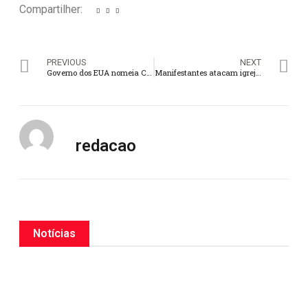
Compartilher:
PREVIOUS
NEXT
Governo dos EUA nomeia CEO da Portas Abertas para Comissão de Liberdade Religiosa
Manifestantes atacam igrejas após prisão de assassinos de estudante cristã na Nigéria
redacao
Notícias