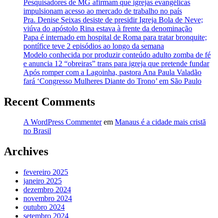
Pesquisadores de MG afirmam que igrejas evangélicas
impulsionam acesso ao mercado de trabalho no país
Pra. Denise Seixas desiste de presidir Igreja Bola de Neve;
viúva do apóstolo Rina estava à frente da denominação
Papa é internado em hospital de Roma para tratar bronquite;
pontífice teve 2 episódios ao longo da semana
Modelo conhecida por produzir conteúdo adulto zomba de fé
e anuncia 12 “obreiras” trans para igreja que pretende fundar
Após romper com a Lagoinha, pastora Ana Paula Valadão
fará ‘Congresso Mulheres Diante do Trono’ em São Paulo
Recent Comments
A WordPress Commenter
em
Manaus é a cidade mais cristã
no Brasil
Archives
fevereiro 2025
janeiro 2025
dezembro 2024
novembro 2024
outubro 2024
setembro 2024