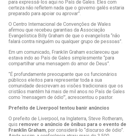
para expressá-los aqui no País de Gales. Eles com
certeza não refletem nada que o governo galês estaria
preparado para apoiar ou aprovar”.
O Centro Internacional de Convenções de Wales
afirmou que recebeu garantias da Associação
Evangelística Billy Graham de que o evangelista “não
falará contra ninguém ou qualquer grupo de pessoas”.
Em um comunicado, Franklin Graham esclareceu que
estava indo ao País de Gales simplesmente “para
compartilhar uma mensagem do amor de Deus”.
“É profundamente preocupante que os funcionários
públicos eleitos para representar toda a sua
comunidade descrevam as visões tradicionais que os
cristãos mantêm há mais de mil anos no País de Gales
como ‘mensagem de ódio’”, acrescentou o pastor.
Prefeito de Liverpool tentou banir anúncios
O prefeito de Liverpool, na Inglaterra, Steve Rotheram,
quis
remover o anúncio de ônibus para o evento de
Franklin Graham
, por considerá-lo “discurso de ódio”.
Ainda assim, a conferência atraiu mais de 3.500