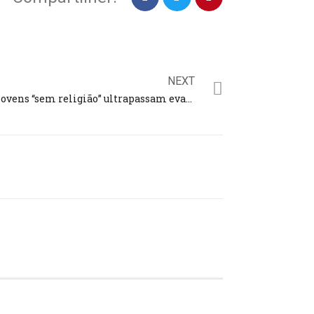
NEXT
Jovens “sem religião” ultrapassam evangélicos e católicos em SP e Rio