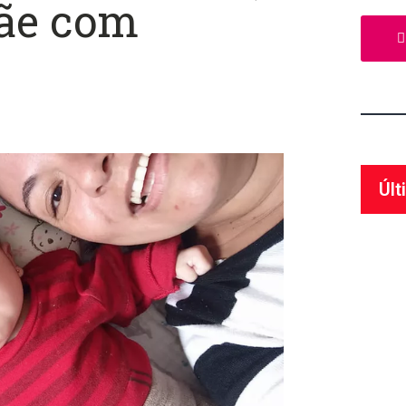
ãe com
Últ