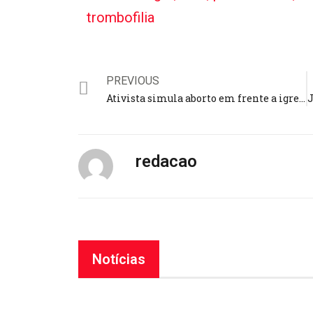
trombofilia
PREVIOUS
Ativista simula aborto em frente a igreja e grita: “Estou matando bebês!”
redacao
Notícias