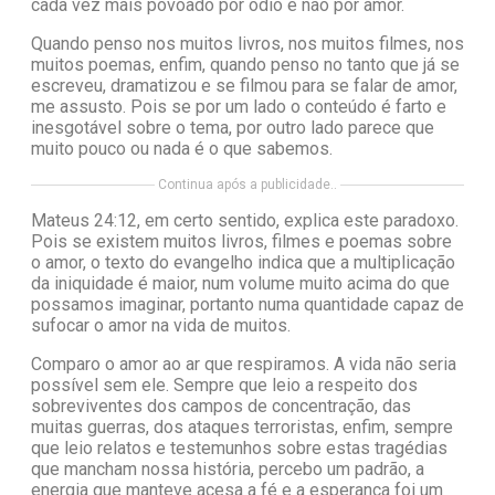
cada vez mais povoado por ódio e não por amor.
Quando penso nos muitos livros, nos muitos filmes, nos
muitos poemas, enfim, quando penso no tanto que já se
escreveu, dramatizou e se filmou para se falar de amor,
me assusto. Pois se por um lado o conteúdo é farto e
inesgotável sobre o tema, por outro lado parece que
muito pouco ou nada é o que sabemos.
Continua após a publicidade..
Mateus 24:12, em certo sentido, explica este paradoxo.
Pois se existem muitos livros, filmes e poemas sobre
o amor, o texto do evangelho indica que a multiplicação
da iniquidade é maior, num volume muito acima do que
possamos imaginar, portanto numa quantidade capaz de
sufocar o amor na vida de muitos.
Comparo o amor ao ar que respiramos. A vida não seria
possível sem ele. Sempre que leio a respeito dos
sobreviventes dos campos de concentração, das
muitas guerras, dos ataques terroristas, enfim, sempre
que leio relatos e testemunhos sobre estas tragédias
que mancham nossa história, percebo um padrão, a
energia que manteve acesa a fé e a esperança foi um