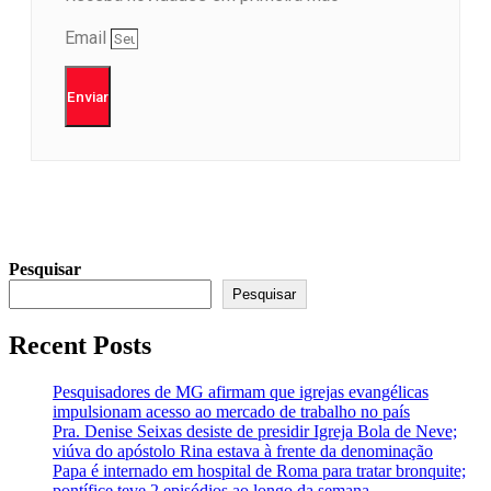
Email
Enviar
Pesquisar
Pesquisar
Recent Posts
Pesquisadores de MG afirmam que igrejas evangélicas
impulsionam acesso ao mercado de trabalho no país
Pra. Denise Seixas desiste de presidir Igreja Bola de Neve;
viúva do apóstolo Rina estava à frente da denominação
Papa é internado em hospital de Roma para tratar bronquite;
pontífice teve 2 episódios ao longo da semana