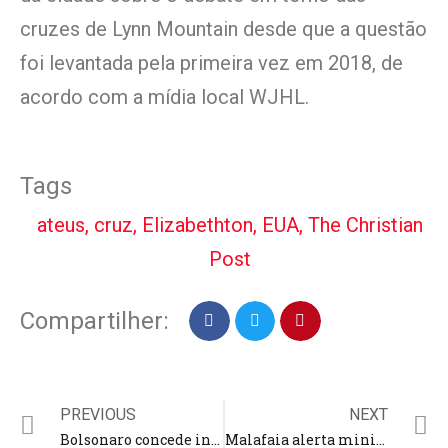
cruzes de Lynn Mountain desde que a questão
foi levantada pela primeira vez em 2018, de
acordo com a mídia local WJHL.
Tags
ateus
,
cruz
,
Elizabethton
,
EUA
,
The Christian
Post
Compartilher:
PREVIOUS
NEXT
Bolsonaro concede indulto perdoando Daniel Silveira de condenação
Malafaia alerta ministros do STF para não irem contra presidente