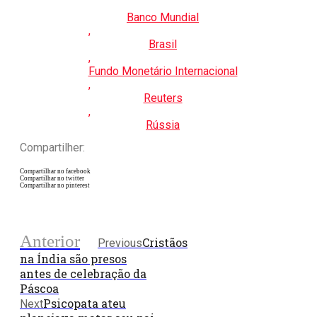
Banco Mundial
,
Brasil
,
Fundo Monetário Internacional
,
Reuters
,
Rússia
Compartilher:
Compartilhar no facebook
Compartilhar no twitter
Compartilhar no pinterest
Anterior
Cristãos
Previous
na Índia são presos
antes de celebração da
Páscoa
Psicopata ateu
Next