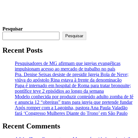
Pesquisar
Pesquisar
Recent Posts
Pesquisadores de MG afirmam que igrejas evangélicas
impulsionam acesso ao mercado de trabalho no país
Pra. Denise Seixas desiste de presidir Igreja Bola de Neve;
viúva do apóstolo Rina estava à frente da denominação
Papa é internado em hospital de Roma para tratar bronquite;
pontífice teve 2 episódios ao longo da semana
Modelo conhecida por produzir conteúdo adulto zomba de fé
e anuncia 12 “obreiras” trans para igreja que pretende fundar
Após romper com a Lagoinha, pastora Ana Paula Valadão
fará ‘Congresso Mulheres Diante do Trono’ em São Paulo
Recent Comments