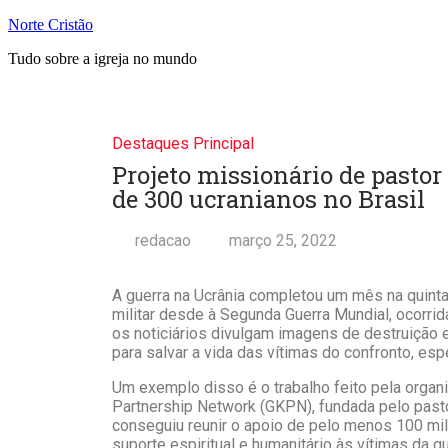
Norte Cristão
Tudo sobre a igreja no mundo
Destaques Principal
Projeto missionário de pastor 
de 300 ucranianos no Brasil
redacao
março 25, 2022
A guerra na Ucrânia completou um mês na quinta-
militar desde à Segunda Guerra Mundial, ocorri
os noticiários divulgam imagens de destruição e
para salvar a vida das vítimas do confronto, es
Um exemplo disso é o trabalho feito pela organ
Partnership Network (GKPN), fundada pelo pastor
conseguiu reunir o apoio de pelo menos 100 mil 
suporte espiritual e humanitário às vítimas da gu