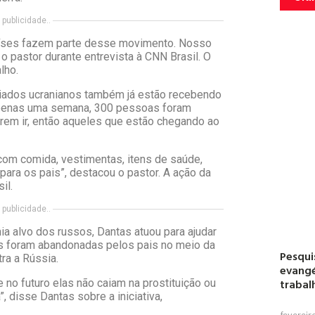
publicidade..
aíses fazem parte desse movimento. Nosso
 pastor durante entrevista à CNN Brasil. O
lho.
giados ucranianos também já estão recebendo
m apenas uma semana, 300 pessoas foram
rem ir, então aqueles que estão chegando ao
com comida, vestimentas, itens de saúde,
para os pais”, destacou o pastor. A ação da
il.
publicidade..
ia alvo dos russos, Dantas atuou para ajudar
as foram abandonadas pelos pais no meio da
Pesqui
ra a Rússia.
evangé
trabal
 no futuro elas não caiam na prostituição ou
”, disse Dantas sobre a iniciativa,
fevereir