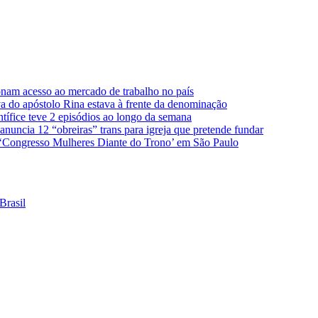
nam acesso ao mercado de trabalho no país
úva do apóstolo Rina estava à frente da denominação
ntífice teve 2 episódios ao longo da semana
nuncia 12 “obreiras” trans para igreja que pretende fundar
 ‘Congresso Mulheres Diante do Trono’ em São Paulo
Brasil