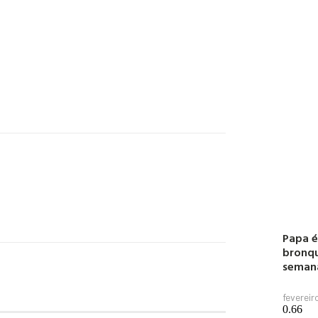
Papa é
bronqu
seman
fevereir