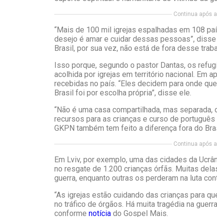
Continua após a 
“Mais de 100 mil igrejas espalhadas em 108 p
desejo é amar e cuidar dessas pessoas”, disse o
Brasil, por sua vez, não está de fora desse traba
Isso porque, segundo o pastor Dantas, os refu
acolhida por igrejas em território nacional. E
recebidas no país. “Eles decidem para onde que
Brasil foi por escolha própria”, disse ele.
“Não é uma casa compartilhada, mas separada, 
recursos para as crianças e curso de português 
GKPN também tem feito a diferença fora do Bras
Continua após a 
Em Lviv, por exemplo, uma das cidades da Ucrân
no resgate de 1.200 crianças órfãs. Muitas del
guerra, enquanto outras os perderam na luta cont
“As igrejas estão cuidando das crianças para que
no tráfico de órgãos. Há muita tragédia na guerra
conforme
notícia
do Gospel Mais.