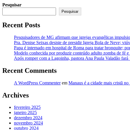
Pesquisar
Pesquisar
Recent Posts
Pesquisadores de MG afirmam que igrejas evangélicas impulsio
Pra. Denise Seixas desiste de presidir Igreja Bola de Neve; vi
Papa é internado em hospital de Roma para tratar bronquite; po
Modelo conhecida por produzir conteúdo adulto zomba de fé e a
Após romper com a Lagoinha, pastora Ana Paula Valadão fará
Recent Comments
A WordPress Commenter
em
Manaus é a cidade mais cristã no 
Archives
fevereiro 2025
janeiro 2025
dezembro 2024
novembro 2024
outubro 2024