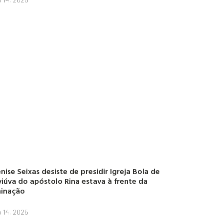
nise Seixas desiste de presidir Igreja Bola de
viúva do apóstolo Rina estava à frente da
inação
o 14, 2025